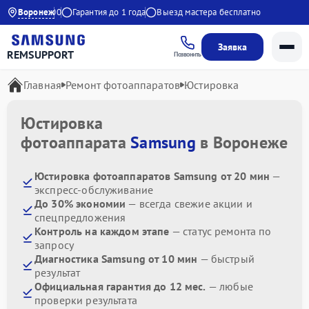
9:00 до 20:00
Воронеж
Гарантия до 1 года
Выезд мастера бесплатно
Заявка
REMSUPPORT
Позвонить
Главная
Ремонт фотоаппаратов
Юстировка
Юстировка
фотоаппарата
Samsung
в Воронеже
Юстировка фотоаппаратов Samsung от 20 мин
—
экспресс-обслуживание
До 30% экономии
— всегда свежие акции и
спецпредложения
Контроль на каждом этапе
— статус ремонта по
запросу
Диагностика Samsung от 10 мин
— быстрый
результат
Официальная гарантия до 12 мес.
— любые
проверки результата