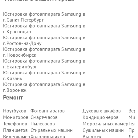
Юстировка фотоаппарата Samsung в
г.
Санкт-Петербург
Юстировка фотоаппарата Samsung в
г.
Краснодар
Юстировка фотоаппарата Samsung в
г.
Ростов-на-Дону
Юстировка фотоаппарата Samsung в
г.
Новосибирск
Юстировка фотоаппарата Samsung в
г.
Екатеринбург
Юстировка фотоаппарата Samsung в
г.
Казань
Юстировка фотоаппарата Samsung в
г.
Воронеж
Юстировка фотоаппарата Samsung в
Ремонт
г.
Волгоград
Юстировка фотоаппарата Samsung в
Ноутбуков
Фотоаппаратов
Духовых шкафов
Вер
г.
Самара
Мониторов
Смарт-часов
Кондиционеров
Мик
Юстировка фотоаппарата Samsung в
Телефонов
Пылесосов
Морозильных камер
Тел
г.
Пермь
Планшетов
Стиральных машин
Сушильных машин
Про
Юстировка фотоаппарата Samsung в
Видеокамер
Холодильников
Вытяжек
Дом
г.
Красноярск