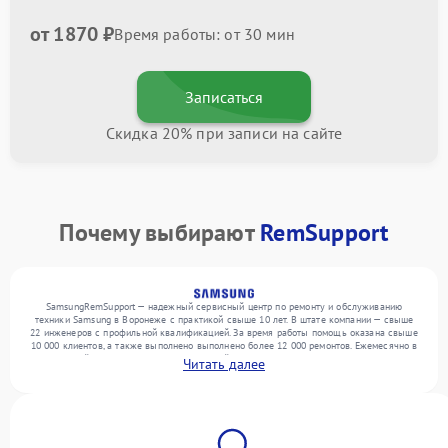
от 1870 ₽
Время работы: от 30 мин
Записаться
Скидка 20% при записи на сайте
Почему выбирают
RemSupport
SamsungRemSupport — надежный сервисный центр по ремонту и обслуживанию
техники Samsung в Воронеже с практикой свыше 10 лет. В штате компании — свыше
22 инженеров с профильной квалификацией. За время работы помощь оказана свыше
10 000 клиентов, а также выполнено выполнено более 12 000 ремонтов. Ежемесячно в
сервисный центр поступает от 300 устройств, включая , , . Мы устраняем поломки
Читать далее
любой сложности и гарантируем высокое качество обслуживания благодаря опыту
команды.