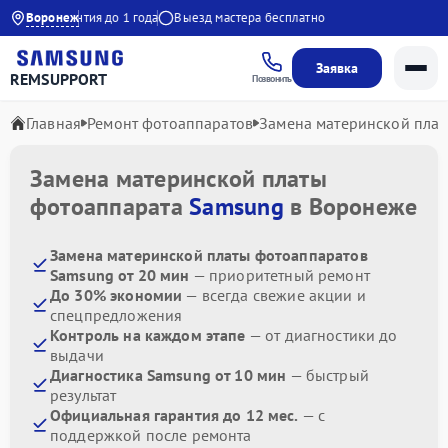
:00
Воронеж
Гарантия до 1 года
Выезд мастера бесплатно
Заявка
REMSUPPORT
Позвонить
Главная
Ремонт фотоаппаратов
Замена материнской пла
Замена материнской платы
фотоаппарата
Samsung
в Воронеже
Замена материнской платы фотоаппаратов
Samsung от 20 мин
— приоритетный ремонт
До 30% экономии
— всегда свежие акции и
спецпредложения
Контроль на каждом этапе
— от диагностики до
выдачи
Диагностика Samsung от 10 мин
— быстрый
результат
Официальная гарантия до 12 мес.
— с
поддержкой после ремонта