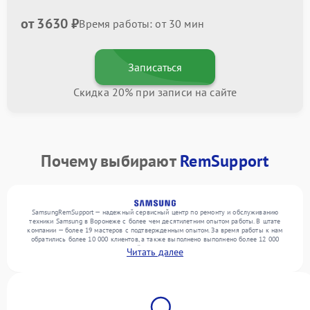
от 3630 ₽
Время работы: от 30 мин
Записаться
Скидка 20% при записи на сайте
Почему выбирают
RemSupport
SamsungRemSupport — надежный сервисный центр по ремонту и обслуживанию
техники Samsung в Воронеже с более чем десятилетним опытом работы. В штате
компании — более 19 мастеров с подтвержденным опытом. За время работы к нам
обратились более 10 000 клиентов, а также выполнено выполнено более 12 000
ремонтов. Ежемесячно в сервисный центр поступает свыше 300 единиц техники,
Читать далее
включая , , . Мы работаем с широким спектром неисправностей и поддерживаем
высокий стандарт качества благодаря квалификации мастеров.