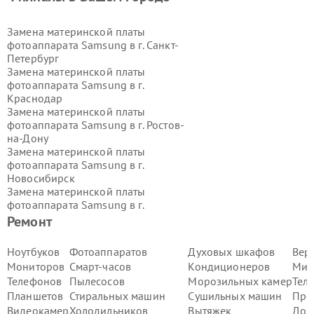
Замена материнской платы
фотоаппарата Samsung в г.
Санкт-
Петербург
Замена материнской платы
фотоаппарата Samsung в г.
Краснодар
Замена материнской платы
фотоаппарата Samsung в г.
Ростов-
на-Дону
Замена материнской платы
фотоаппарата Samsung в г.
Новосибирск
Замена материнской платы
фотоаппарата Samsung в г.
Екатеринбург
Ремонт
Замена материнской платы
фотоаппарата Samsung в г.
Казань
Ноутбуков
Фотоаппаратов
Духовых шкафов
Вер
Замена материнской платы
Мониторов
Смарт-часов
Кондиционеров
Мик
фотоаппарата Samsung в г.
Воронеж
Телефонов
Пылесосов
Морозильных камер
Тел
Замена материнской платы
Планшетов
Стиральных машин
Сушильных машин
Про
фотоаппарата Samsung в г.
Видеокамер
Холодильников
Вытяжек
Дом
Волгоград