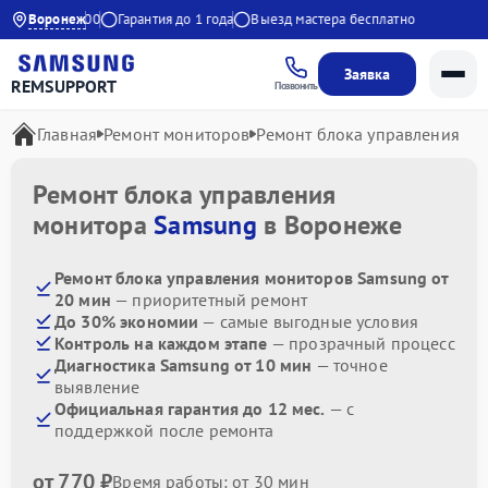
9:00 до 20:00
Воронеж
Гарантия до 1 года
Выезд мастера бесплатно
Заявка
REMSUPPORT
Позвонить
Главная
Ремонт мониторов
Ремонт блока управления
Ремонт блока управления
монитора
Samsung
в Воронеже
Ремонт блока управления мониторов Samsung от
20 мин
— приоритетный ремонт
До 30% экономии
— самые выгодные условия
Контроль на каждом этапе
— прозрачный процесс
Диагностика Samsung от 10 мин
— точное
выявление
Официальная гарантия до 12 мес.
— с
поддержкой после ремонта
от 770 ₽
Время работы: от 30 мин