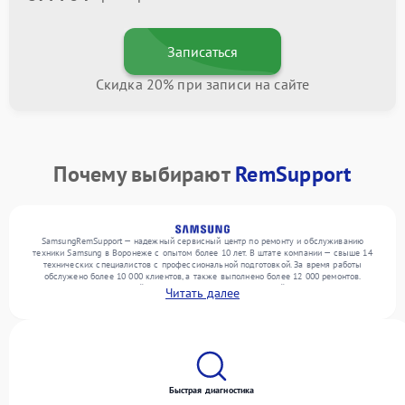
Записаться
Скидка 20% при записи на сайте
Почему выбирают
RemSupport
SamsungRemSupport — надежный сервисный центр по ремонту и обслуживанию
техники Samsung в Воронеже с опытом более 10 лет. В штате компании — свыше 14
технических специалистов с профессиональной подготовкой. За время работы
обслужено более 10 000 клиентов, а также выполнено более 12 000 ремонтов.
Ежемесячно в сервисный центр поступает более 300 устройств, включая , , . Мы
Читать далее
устраняем поломки любой сложности и поддерживаем высокий стандарт качества
благодаря опыту команды.
Быстрая диагностика