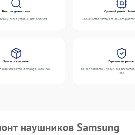
Быстрая диагностика
Срочный ремонт Sams
ичину перед устранением дефекта.
Большинство устройств ремонтируются 
Запчасти в наличии
Гарантия на ремонт
склад запчастей Samsung в Воронеже.
На все запчасти и услуги мы предостав
мес.
монт наушников Samsung