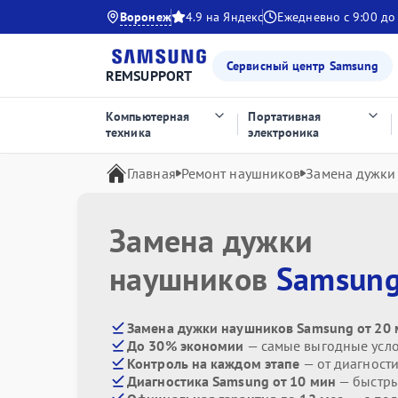
Воронеж
4.9 на Яндекс
Ежедневно с 9:00 до
Сервисный центр Samsung
REMSUPPORT
Компьютерная
Портативная
техника
электроника
Главная
Ремонт наушников
Замена дужки
Замена дужки
наушников
Samsun
Замена дужки наушников Samsung от 20
До 30% экономии
— самые выгодные усл
Контроль на каждом этапе
— от диагност
Диагностика Samsung от 10 мин
— быстры