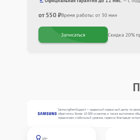
Официальная гарантия до 12 мес.
— с по
от 550 ₽
Время работы: от 30 мин
Записаться
Скидка 20% пр
П
SamsungRemSupport — надежный сервисный центр по ремон
обратились более 10 000 клиентов, а также выполнено общ
предлагаем стабильный уровень сервиса благодаря испол
13+