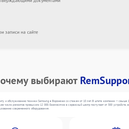
дтверждающими документами
и записи на сайте
очему выбирают
RemSuppo
ту и обслуживанию техники Samsung в Воронеже со стажем от 10 лет. В штате компании — свыше 
ее число ремонтов превысило 12 000. Ежемесячно в сервисный центр поступает от 300 устройств, в
ьзованию современного оборудования.