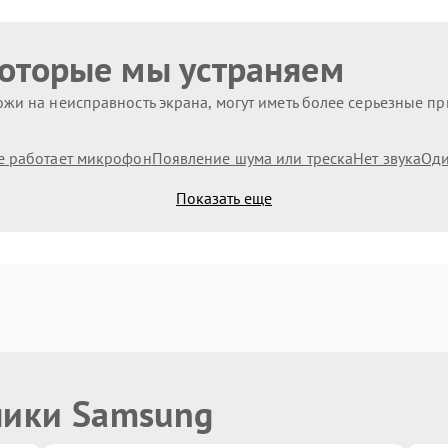
которые мы устраняем
жи на неисправность экрана, могут иметь более серьезные п
е работает микрофон
Появление шума или треска
Нет звука
Оди
Показать еще
ники Samsung