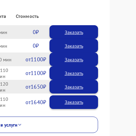
нта
Стоимость
0
Заказать
0
Заказать
1100
0
110
1100
120
1650
110
1640
се услуги