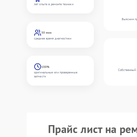
лет опыта в ремонте техники
Выясним пр
30 мин
среднее время диагностики
100%
Собственный 
оригинальные или проверенные
запчасти
Прайс лист на ре