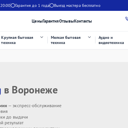
 20:00
Гарантия до 1 года
Выезд мастера бесплатно
Цены
Гарантия
Отзывы
Контакты
Крупная бытовая
Мелкая бытовая
Аудио и
техника
техника
видеотехника
g
в Воронеже
 мин
— экспресс-обслуживание
овия
ики до выдачи
й результат