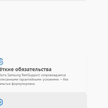
ёткие обязательства
бота Samsung RemSupport сопровождается
описанными гарантийными условиями — без
змытых формулировок.