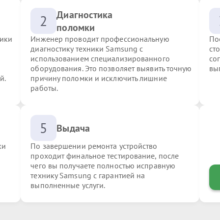
Диагностика
2
поломки
ники
Инженер проводит профессиональную
По
диагностику техники Samsung с
ст
использованием специализированного
со
оборудования. Это позволяет выявить точную
вы
й.
причину поломки и исключить лишние
работы.
5
Выдача
ки
По завершении ремонта устройство
проходит финальное тестирование, после
чего вы получаете полностью исправную
технику Samsung с гарантией на
выполненные услуги.