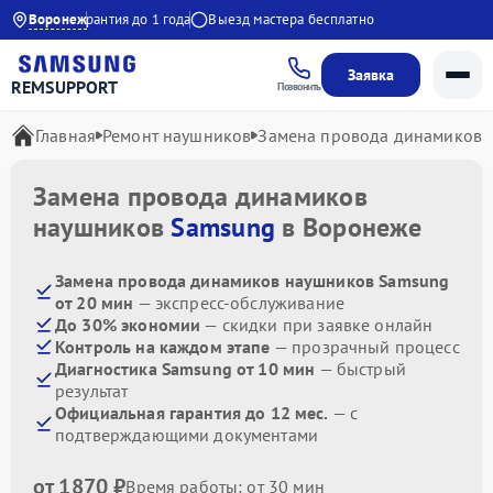
о 20:00
Воронеж
Гарантия до 1 года
Выезд мастера бесплатно
Заявка
REMSUPPORT
Позвонить
Главная
Ремонт наушников
Замена провода динамиков
Замена провода динамиков
наушников
Samsung
в Воронеже
Замена провода динамиков наушников Samsung
от 20 мин
— экспресс-обслуживание
До 30% экономии
— скидки при заявке онлайн
Контроль на каждом этапе
— прозрачный процесс
Диагностика Samsung от 10 мин
— быстрый
результат
Официальная гарантия до 12 мес.
— с
подтверждающими документами
от 1870 ₽
Время работы: от 30 мин