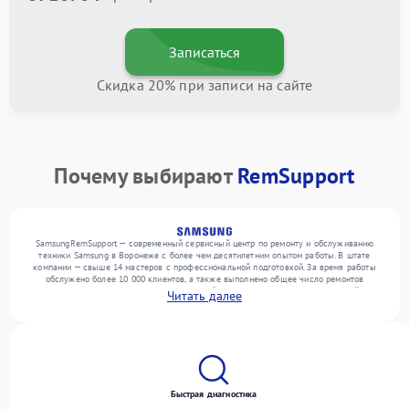
Записаться
Скидка 20% при записи на сайте
Почему выбирают
RemSupport
SamsungRemSupport — современный сервисный центр по ремонту и обслуживанию
техники Samsung в Воронеже с более чем десятилетним опытом работы. В штате
компании — свыше 14 мастеров с профессиональной подготовкой. За время работы
обслужено более 10 000 клиентов, а также выполнено общее число ремонтов
превысило 12 000. Ежемесячно в сервисный центр поступает более 300 устройств,
Читать далее
включая , , . Мы устраняем поломки любой сложности и обеспечиваем надежный
результат благодаря опыту команды.
Быстрая диагностика