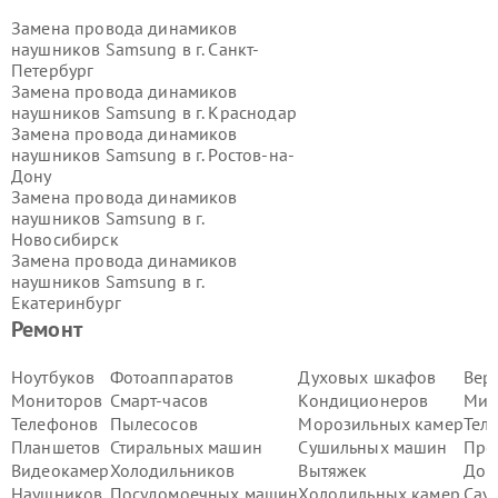
Замена провода динамиков
наушников Samsung в г.
Санкт-
Петербург
Замена провода динамиков
наушников Samsung в г.
Краснодар
Замена провода динамиков
наушников Samsung в г.
Ростов-на-
Дону
Замена провода динамиков
наушников Samsung в г.
Новосибирск
Замена провода динамиков
наушников Samsung в г.
Екатеринбург
Замена провода динамиков
Ремонт
наушников Samsung в г.
Казань
Замена провода динамиков
Ноутбуков
Фотоаппаратов
Духовых шкафов
Вер
наушников Samsung в г.
Воронеж
Мониторов
Смарт-часов
Кондиционеров
Мик
Замена провода динамиков
Телефонов
Пылесосов
Морозильных камер
Тел
наушников Samsung в г.
Волгоград
Планшетов
Стиральных машин
Сушильных машин
Про
Замена провода динамиков
Видеокамер
Холодильников
Вытяжек
Дом
наушников Samsung в г.
Самара
Замена провода динамиков
Наушников
Посудомоечных машин
Холодильных камер
Сау