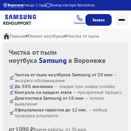
:00
Воронеж
Гарантия до 1 года
Выезд мастера бесплатно
Заявка
REMSUPPORT
Позвонить
Главная
Ремонт ноутбуков
Чистка от пыли
Чистка от пыли
ноутбука
Samsung
в Воронеже
Чистка от пыли ноутбуков Samsung от 20 мин
—
экспресс-обслуживание
До 30% экономии
— скидки при заявке онлайн
Контроль на каждом этапе
— прозрачный процесс
Диагностика Samsung от 10 мин
— точное
выявление
Официальная гарантия до 12 мес.
— любые
проверки результата
от 1090 ₽
Время работы: от 30 мин