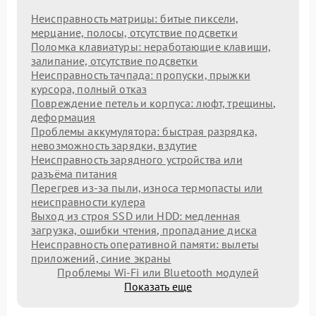
Неисправность матрицы: битые пиксели,
мерцание, полосы, отсутствие подсветки
Поломка клавиатуры: неработающие клавиши,
залипание, отсутствие подсветки
Неисправность тачпада: пропуски, прыжки
курсора, полный отказ
Повреждение петель и корпуса: люфт, трещины,
деформация
Проблемы аккумулятора: быстрая разрядка,
невозможность зарядки, вздутие
Неисправность зарядного устройства или
разъёма питания
Перегрев из‑за пыли, износа термопасты или
неисправности кулера
Выход из строя SSD или HDD: медленная
загрузка, ошибки чтения, пропадание диска
Неисправность оперативной памяти: вылеты
приложений, синие экраны
Проблемы Wi‑Fi или Bluetooth модулей
Показать еще