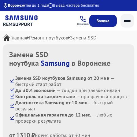
:00
Воронеж
Гарантия до 1 года
Выезд мастера бесплатно
Заявка
REMSUPPORT
Позвонить
Главная
Ремонт ноутбуков
Замена SSD
Замена SSD
ноутбука
Samsung
в Воронеже
Замена SSD ноутбуков Samsung от 20 мин
—
быстрый старт работ
До 30% экономии
— скидки при заявке онлайн
Контроль на каждом этапе
— прозрачный процесс
Диагностика Samsung от 10 мин
— быстрый
результат
Официальная гарантия до 12 мес.
— любые
проверки результата
от 1310 ₽
Время работы: от 30 мин