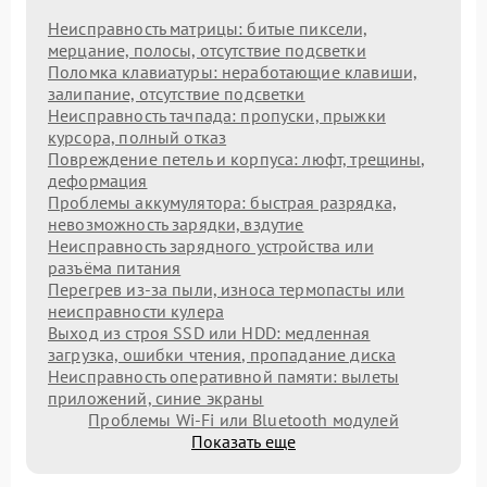
Неисправность матрицы: битые пиксели,
мерцание, полосы, отсутствие подсветки
Поломка клавиатуры: неработающие клавиши,
залипание, отсутствие подсветки
Неисправность тачпада: пропуски, прыжки
курсора, полный отказ
Повреждение петель и корпуса: люфт, трещины,
деформация
Проблемы аккумулятора: быстрая разрядка,
невозможность зарядки, вздутие
Неисправность зарядного устройства или
разъёма питания
Перегрев из‑за пыли, износа термопасты или
неисправности кулера
Выход из строя SSD или HDD: медленная
загрузка, ошибки чтения, пропадание диска
Неисправность оперативной памяти: вылеты
приложений, синие экраны
Проблемы Wi‑Fi или Bluetooth модулей
Показать еще