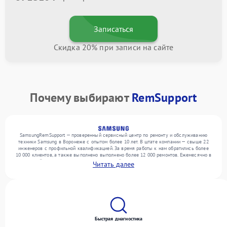
Записаться
Скидка 20% при записи на сайте
Почему выбирают
RemSupport
SamsungRemSupport — проверенный сервисный центр по ремонту и обслуживанию
техники Samsung в Воронеже с опытом более 10 лет. В штате компании — свыше 22
инженеров с профильной квалификацией. За время работы к нам обратились более
10 000 клиентов, а также выполнено выполнено более 12 000 ремонтов. Ежемесячно в
сервисный центр поступает более 300 устройств, включая , , . Мы беремся за задачи
Читать далее
любой сложности и поддерживаем высокий стандарт качества благодаря
квалификации мастеров.
Быстрая диагностика