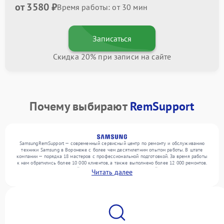
от 3580 ₽
Время работы: от 30 мин
Записаться
Скидка 20% при записи на сайте
Почему выбирают
RemSupport
SamsungRemSupport — современный сервисный центр по ремонту и обслуживанию
техники Samsung в Воронеже с более чем десятилетним опытом работы. В штате
компании — порядка 18 мастеров с профессиональной подготовкой. За время работы
к нам обратились более 10 000 клиентов, а также выполнено более 12 000 ремонтов.
Ежемесячно в сервисный центр поступает более 300 устройств, включая , , . Мы
Читать далее
работаем с широким спектром неисправностей и обеспечиваем надежный результат
благодаря квалификации мастеров.