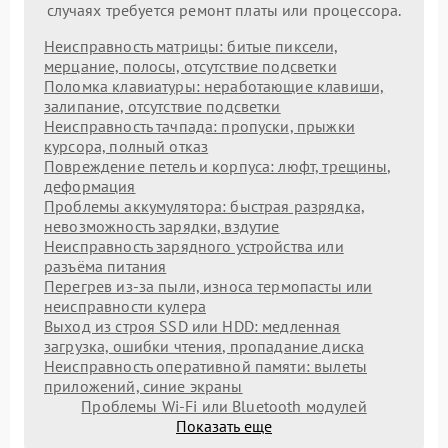
случаях требуется ремонт платы или процессора.
Неисправность матрицы: битые пиксели,
мерцание, полосы, отсутствие подсветки
Поломка клавиатуры: неработающие клавиши,
залипание, отсутствие подсветки
Неисправность тачпада: пропуски, прыжки
курсора, полный отказ
Повреждение петель и корпуса: люфт, трещины,
деформация
Проблемы аккумулятора: быстрая разрядка,
невозможность зарядки, вздутие
Неисправность зарядного устройства или
разъёма питания
Перегрев из‑за пыли, износа термопасты или
неисправности кулера
Выход из строя SSD или HDD: медленная
загрузка, ошибки чтения, пропадание диска
Неисправность оперативной памяти: вылеты
приложений, синие экраны
Проблемы Wi‑Fi или Bluetooth модулей
Показать еще