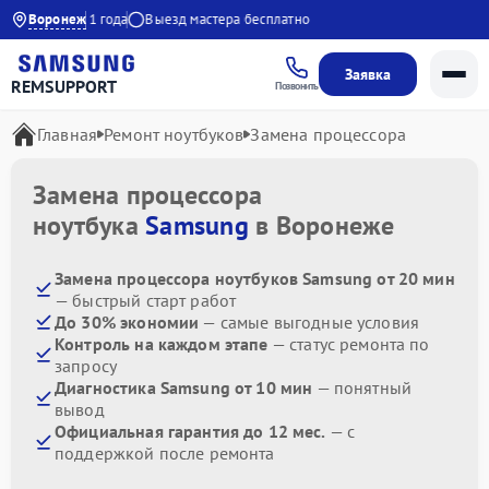
арантия до 1 года
Воронеж
Выезд мастера бесплатно
Заявка
REMSUPPORT
Позвонить
Главная
Ремонт ноутбуков
Замена процессора
Замена процессора
ноутбука
Samsung
в Воронеже
Замена процессора ноутбуков Samsung от 20 мин
— быстрый старт работ
До 30% экономии
— самые выгодные условия
Контроль на каждом этапе
— статус ремонта по
запросу
Диагностика Samsung от 10 мин
— понятный
вывод
Официальная гарантия до 12 мес.
— с
поддержкой после ремонта