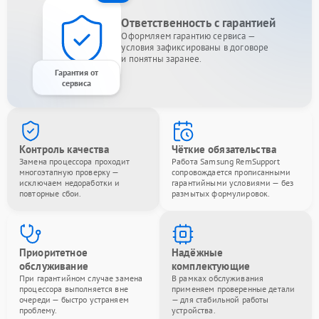
Ответственность с гарантией
Оформляем гарантию сервиса —
условия зафиксированы в договоре
и понятны заранее.
Гарантия от
сервиса
Контроль качества
Чёткие обязательства
Замена процессора проходит
Работа Samsung RemSupport
многоэтапную проверку —
сопровождается прописанными
исключаем недоработки и
гарантийными условиями — без
повторные сбои.
размытых формулировок.
Приоритетное
Надёжные
обслуживание
комплектующие
При гарантийном случае замена
В рамках обслуживания
процессора выполняется вне
применяем проверенные детали
очереди — быстро устраняем
— для стабильной работы
проблему.
устройства.