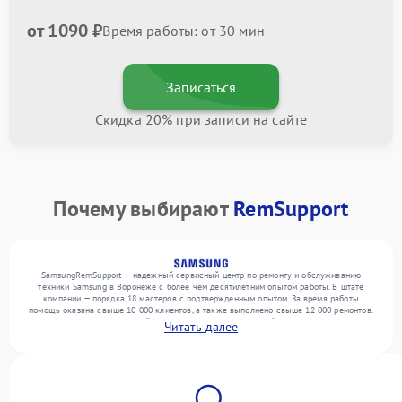
от 1090 ₽
Время работы: от 30 мин
Записаться
Скидка 20% при записи на сайте
Почему выбирают
RemSupport
SamsungRemSupport — надежный сервисный центр по ремонту и обслуживанию
техники Samsung в Воронеже с более чем десятилетним опытом работы. В штате
компании — порядка 18 мастеров с подтвержденным опытом. За время работы
помощь оказана свыше 10 000 клиентов, а также выполнено свыше 12 000 ремонтов.
Ежемесячно в сервисный центр поступает от 300 устройств, включая , , . Мы
Читать далее
устраняем поломки любой сложности и гарантируем высокое качество обслуживания
благодаря отлаженным процессам ремонта.