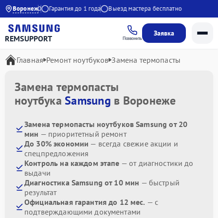
00 до 20:00
Воронеж
Гарантия до 1 года
Выезд мастера бесплатно
Заявка
REMSUPPORT
Позвонить
Главная
Ремонт ноутбуков
Замена термопасты
Замена термопасты
ноутбука
Samsung
в Воронеже
Замена термопасты ноутбуков Samsung от 20
мин
— приоритетный ремонт
До 30% экономии
— всегда свежие акции и
спецпредложения
Контроль на каждом этапе
— от диагностики до
выдачи
Диагностика Samsung от 10 мин
— быстрый
результат
Официальная гарантия до 12 мес.
— с
подтверждающими документами