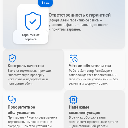
1 год
Ответственность с гарантией
Оформляем гарантию сервиса —
условия зафиксированы в договоре
и понятны заранее.
Гарантия от
сервиса
Контроль качества
Чёткие обязательства
Замена термопасты проходит
Работа Samsung RemSupport
многоэтапную проверку —
сопровождается прописанными
исключаем недоработки и
гарантийными условиями — без
повторные сбои.
размытых формулировок.
Приоритетное
Надёжные
обслуживание
комплектующие
При гарантийном случае замена
В рамках обслуживания
термопасты выполняется вне
применяем проверенные детали
очереди — быстро устраняем
— для стабильной работы