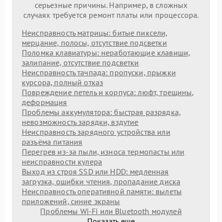
серьезные причины. Например, в сложных
случаях требуется ремонт платы или процессора.
Неисправность матрицы: битые пиксели,
мерцание, полосы, отсутствие подсветки
Поломка клавиатуры: неработающие клавиши,
залипание, отсутствие подсветки
Неисправность тачпада: пропуски, прыжки
курсора, полный отказ
Повреждение петель и корпуса: люфт, трещины,
деформация
Проблемы аккумулятора: быстрая разрядка,
невозможность зарядки, вздутие
Неисправность зарядного устройства или
разъёма питания
Перегрев из‑за пыли, износа термопасты или
неисправности кулера
Выход из строя SSD или HDD: медленная
загрузка, ошибки чтения, пропадание диска
Неисправность оперативной памяти: вылеты
приложений, синие экраны
Проблемы Wi‑Fi или Bluetooth модулей
Показать еще