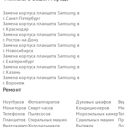
Замена корпуса планшета Samsung в
г.
Санкт-Петербург
Замена корпуса планшета Samsung в
г.
Краснодар
Замена корпуса планшета Samsung в
г.
Ростов-на-Дону
Замена корпуса планшета Samsung в
г.
Новосибирск
Замена корпуса планшета Samsung в
г.
Екатеринбург
Замена корпуса планшета Samsung в
г.
Казань
Замена корпуса планшета Samsung в
г.
Воронеж
Замена корпуса планшета Samsung в
Ремонт
г.
Волгоград
Замена корпуса планшета Samsung в
Ноутбуков
Фотоаппаратов
Духовых шкафов
Вер
г.
Самара
Мониторов
Смарт-часов
Кондиционеров
Мик
Замена корпуса планшета Samsung в
Телефонов
Пылесосов
Морозильных камер
Тел
г.
Пермь
Планшетов
Стиральных машин
Сушильных машин
Про
Замена корпуса планшета Samsung в
Видеокамер
Холодильников
Вытяжек
Дом
г.
Красноярск