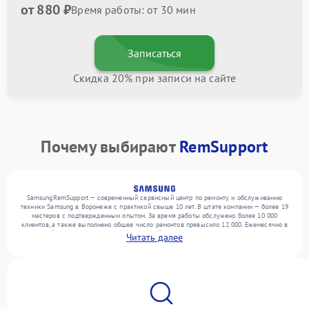
от 880 ₽
Время работы: от 30 мин
Записаться
Скидка 20% при записи на сайте
Почему выбирают
RemSupport
SamsungRemSupport — современный сервисный центр по ремонту и обслуживанию
техники Samsung в Воронеже с практикой свыше 10 лет. В штате компании — более 19
мастеров с подтвержденным опытом. За время работы обслужено более 10 000
клиентов, а также выполнено общее число ремонтов превысило 12 000. Ежемесячно в
сервисный центр поступает более 300 устройств, включая , , . Мы работаем с широким
Читать далее
спектром неисправностей и предлагаем стабильный уровень сервиса благодаря
квалификации мастеров.