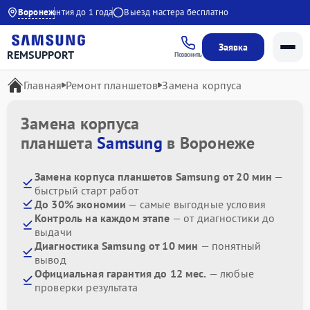
20:00
Воронеж
Гарантия до 1 года
Выезд мастера бесплатно
Заявка
REMSUPPORT
Позвонить
Главная
Ремонт планшетов
Замена корпуса
Замена корпуса
планшета
Samsung
в Воронеже
Замена корпуса планшетов Samsung от 20 мин
—
быстрый старт работ
До 30% экономии
— самые выгодные условия
Контроль на каждом этапе
— от диагностики до
выдачи
Диагностика Samsung от 10 мин
— понятный
вывод
Официальная гарантия до 12 мес.
— любые
проверки результата