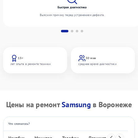
Быстрая диагностика
Выясним причину перед устранением дефекта.
13+
30 мин
лет опыта в ремонте техники
среднее время диагностики
Цены на ремонт
Samsung
в Воронеже
Что сломалось?
Ноутбук
Монитор
Телефон
Планшет
Видеокаме