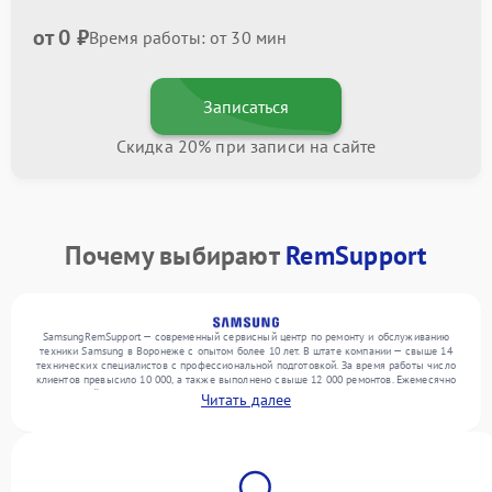
от 0 ₽
Время работы: от 30 мин
Записаться
Скидка 20% при записи на сайте
Почему выбирают
RemSupport
SamsungRemSupport — современный сервисный центр по ремонту и обслуживанию
техники Samsung в Воронеже с опытом более 10 лет. В штате компании — свыше 14
технических специалистов с профессиональной подготовкой. За время работы число
клиентов превысило 10 000, а также выполнено свыше 12 000 ремонтов. Ежемесячно
в сервисный центр поступает свыше 300 единиц техники, включая , , . Мы выполняем
Читать далее
ремонт различного уровня сложности и обеспечиваем надежный результат благодаря
отлаженным процессам ремонта.