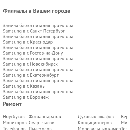
Филиалы в Вашем городе
Замена блока питания проектора
Samsung в г.
Санкт-Петербург
Замена блока питания проектора
Samsung в г.
Краснодар
Замена блока питания проектора
Samsung в г.
Ростов-на-Дону
Замена блока питания проектора
Samsung в г.
Новосибирск
Замена блока питания проектора
Samsung в г.
Екатеринбург
Замена блока питания проектора
Samsung в г.
Казань
Замена блока питания проектора
Samsung в г.
Воронеж
Замена блока питания проектора
Ремонт
Samsung в г.
Волгоград
Замена блока питания проектора
Ноутбуков
Фотоаппаратов
Духовых шкафов
Вер
Samsung в г.
Самара
Мониторов
Смарт-часов
Кондиционеров
Мик
Замена блока питания проектора
Телефонов
Пылесосов
Морозильных камер
Тел
Samsung в г.
Пермь