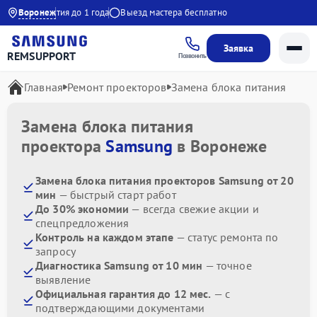
:00
Воронеж
Гарантия до 1 года
Выезд мастера бесплатно
Заявка
REMSUPPORT
Позвонить
Главная
Ремонт проекторов
Замена блока питания
Замена блока питания
проектора
Samsung
в Воронеже
Замена блока питания проекторов Samsung от 20
мин
— быстрый старт работ
До 30% экономии
— всегда свежие акции и
спецпредложения
Контроль на каждом этапе
— статус ремонта по
запросу
Диагностика Samsung от 10 мин
— точное
выявление
Официальная гарантия до 12 мес.
— с
подтверждающими документами