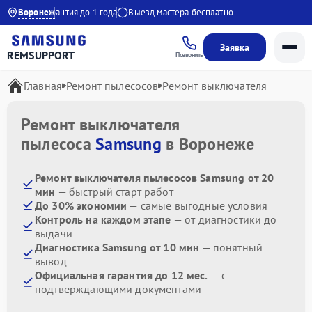
20:00
Воронеж
Гарантия до 1 года
Выезд мастера бесплатно
Заявка
REMSUPPORT
Позвонить
Главная
Ремонт пылесосов
Ремонт выключателя
Ремонт выключателя
пылесоса
Samsung
в Воронеже
Ремонт выключателя пылесосов Samsung от 20
мин
— быстрый старт работ
До 30% экономии
— самые выгодные условия
Контроль на каждом этапе
— от диагностики до
выдачи
Диагностика Samsung от 10 мин
— понятный
вывод
Официальная гарантия до 12 мес.
— с
подтверждающими документами