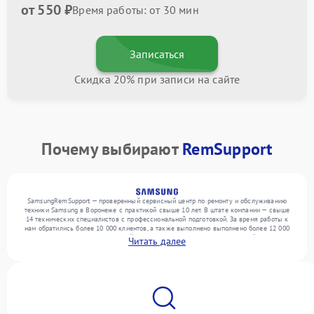
от 550 ₽
Время работы: от 30 мин
Записаться
Скидка 20% при записи на сайте
Почему выбирают
RemSupport
SamsungRemSupport — проверенный сервисный центр по ремонту и обслуживанию
техники Samsung в Воронеже с практикой свыше 10 лет. В штате компании — свыше
14 технических специалистов с профессиональной подготовкой. За время работы к
нам обратились более 10 000 клиентов, а также выполнено выполнено более 12 000
ремонтов. Ежемесячно в сервисный центр поступает более 300 обращений, включая , ,
Читать далее
. Мы устраняем поломки любой сложности и обеспечиваем надежный результат
благодаря квалификации мастеров.