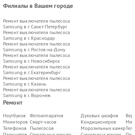
Филиалы в Вашем городе
Ремонт выключателя пылесоса
Samsung в г.
Санкт-Петербург
Ремонт выключателя пылесоса
Samsung в г.
Краснодар
Ремонт выключателя пылесоса
Samsung в г.
Ростов-на-Дону
Ремонт выключателя пылесоса
Samsung в г.
Новосибирск
Ремонт выключателя пылесоса
Samsung в г.
Екатеринбург
Ремонт выключателя пылесоса
Samsung в г.
Казань
Ремонт выключателя пылесоса
Samsung в г.
Воронеж
Ремонт выключателя пылесоса
Ремонт
Samsung в г.
Волгоград
Ремонт выключателя пылесоса
Ноутбуков
Фотоаппаратов
Духовых шкафов
Вер
Samsung в г.
Самара
Мониторов
Смарт-часов
Кондиционеров
Мик
Ремонт выключателя пылесоса
Телефонов
Пылесосов
Морозильных камер
Тел
Samsung в г.
Пермь
Планшетов
Стиральных машин
Сушильных машин
Про