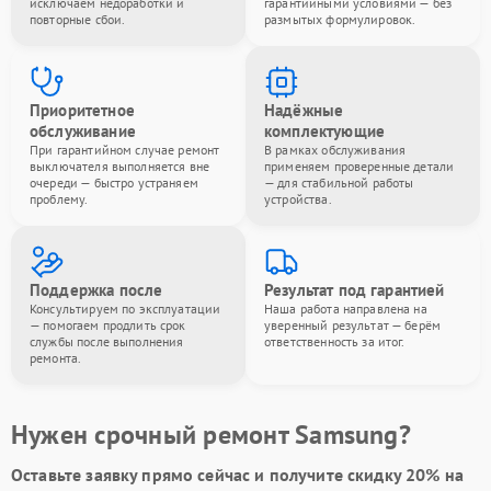
исключаем недоработки и
гарантийными условиями — без
повторные сбои.
размытых формулировок.
Приоритетное
Надёжные
обслуживание
комплектующие
При гарантийном случае ремонт
В рамках обслуживания
выключателя выполняется вне
применяем проверенные детали
очереди — быстро устраняем
— для стабильной работы
проблему.
устройства.
Поддержка после
Результат под гарантией
Консультируем по эксплуатации
Наша работа направлена на
— помогаем продлить срок
уверенный результат — берём
службы после выполнения
ответственность за итог.
ремонта.
Нужен срочный ремонт Samsung?
Оставьте заявку
прямо сейчас и получите скидку
20%
на