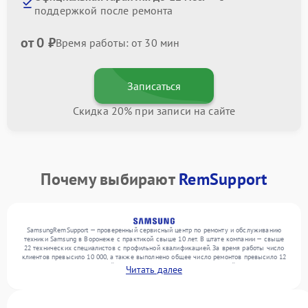
поддержкой после ремонта
от 0 ₽
Время работы: от 30 мин
Записаться
Скидка 20% при записи на сайте
Почему выбирают
RemSupport
SamsungRemSupport — проверенный сервисный центр по ремонту и обслуживанию
техники Samsung в Воронеже с практикой свыше 10 лет. В штате компании — свыше
22 технических специалистов с профильной квалификацией. За время работы число
клиентов превысило 10 000, а также выполнено общее число ремонтов превысило 12
000. Ежемесячно в сервисный центр поступает более 300 обращений, включая , , . Мы
Читать далее
беремся за задачи любой сложности и поддерживаем высокий стандарт качества
благодаря использованию современного оборудования.