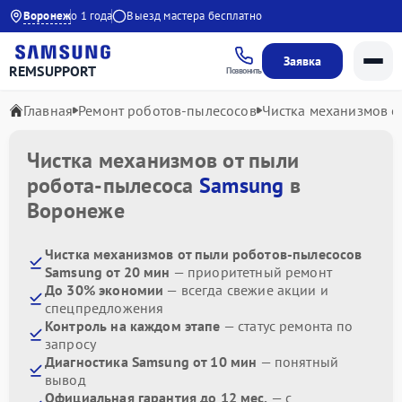
Гарантия до 1 года
Воронеж
Выезд мастера бесплатно
Заявка
REMSUPPORT
Позвонить
Главная
Ремонт роботов-пылесосов
Чистка механизмов о
Чистка механизмов от пыли
робота-пылесоса
Samsung
в
Воронеже
Чистка механизмов от пыли роботов-пылесосов
Samsung от 20 мин
— приоритетный ремонт
До 30% экономии
— всегда свежие акции и
спецпредложения
Контроль на каждом этапе
— статус ремонта по
запросу
Диагностика Samsung от 10 мин
— понятный
вывод
Официальная гарантия до 12 мес.
— с