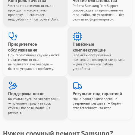
Контроль качества
Чёткие обязательства
Чистка механизмов от пыли
Работа Samsung RemSupport
проходит многоэтапную
сопровождается прописанными
проверку — исключаем
гарантийными условиями — без
недоработки и повторные сбои.
размытых формулировок.
Приоритетное
Надёжные
обслуживание
комплектующие
При гарантийном случае чистка
В рамках обслуживания
механизмов от пыли
применяем проверенные детали
выполняется вне очереди —
— для стабильной работы
быстро устраняем проблему.
устройства.
Поддержка после
Результат под гарантией
Консультируем по эксплуатации
Наша работа направлена на
— помогаем продлить срок
уверенный результат — берём
службы после выполнения
ответственность за итог.
ремонта.
Нужен срочный ремонт Samsung?