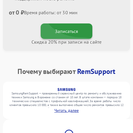
от 0 ₽
Время работы: от 30 мин
Записаться
Скидка 20% при записи на сайте
Почему выбирают
RemSupport
SamsungRemSupport — проверенный сервисный центр по ремонту и обслуживанию
техники Samsung в Воронеже со стажем от 10 лет. В штате компании — порядка 18
технических специалистов с профильной квалификацией. За время работы число
клиентов превысило 10 000, а также выполнено общее число ремонтов превысило 12
000. Ежемесячно в сервисный центр поступает более 300 обращений, включая , , . Мы
Читать далее
устраняем поломки любой сложности и гарантируем высокое качество обслуживания
благодаря отлаженным процессам ремонта.