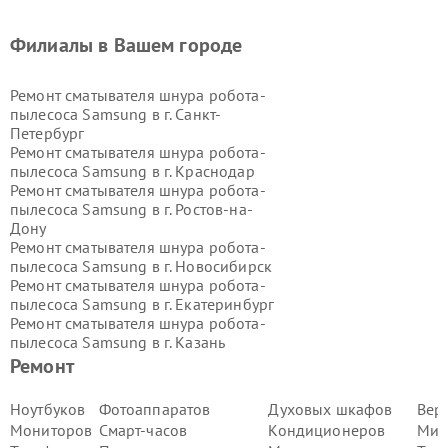
Филиалы в Вашем городе
Ремонт сматывателя шнура робота-
пылесоса Samsung в г.
Санкт-
Петербург
Ремонт сматывателя шнура робота-
пылесоса Samsung в г.
Краснодар
Ремонт сматывателя шнура робота-
пылесоса Samsung в г.
Ростов-на-
Дону
Ремонт сматывателя шнура робота-
пылесоса Samsung в г.
Новосибирск
Ремонт сматывателя шнура робота-
пылесоса Samsung в г.
Екатеринбург
Ремонт сматывателя шнура робота-
пылесоса Samsung в г.
Казань
Ремонт сматывателя шнура робота-
Ремонт
пылесоса Samsung в г.
Воронеж
Ремонт сматывателя шнура робота-
Ноутбуков
Фотоаппаратов
Духовых шкафов
Вер
пылесоса Samsung в г.
Волгоград
Мониторов
Смарт-часов
Кондиционеров
Мик
Ремонт сматывателя шнура робота-