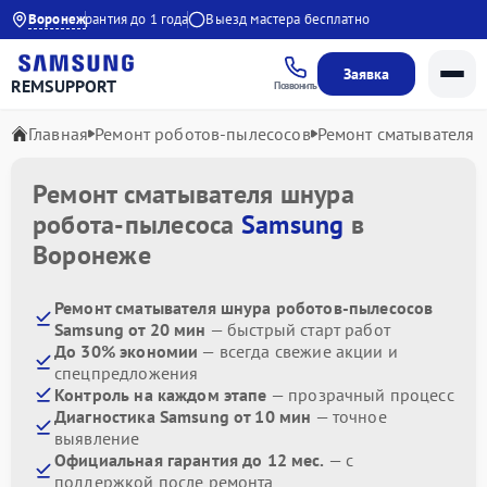
 20:00
Воронеж
Гарантия до 1 года
Выезд мастера бесплатно
Заявка
REMSUPPORT
Позвонить
Главная
Ремонт роботов-пылесосов
Ремонт сматывателя 
Ремонт сматывателя шнура
робота-пылесоса
Samsung
в
Воронеже
Ремонт сматывателя шнура роботов-пылесосов
Samsung от 20 мин
— быстрый старт работ
До 30% экономии
— всегда свежие акции и
спецпредложения
Контроль на каждом этапе
— прозрачный процесс
Диагностика Samsung от 10 мин
— точное
выявление
Официальная гарантия до 12 мес.
— с
поддержкой после ремонта