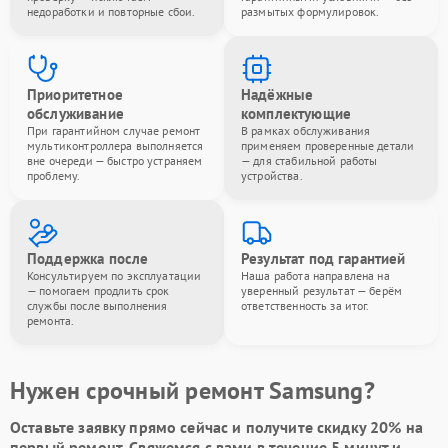
недоработки и повторные сбои.
размытых формулировок.
Приоритетное
Надёжные
обслуживание
комплектующие
При гарантийном случае ремонт
В рамках обслуживания
мультиконтроллера выполняется
применяем проверенные детали
вне очереди — быстро устраняем
— для стабильной работы
проблему.
устройства.
Поддержка после
Результат под гарантией
Консультируем по эксплуатации
Наша работа направлена на
— помогаем продлить срок
уверенный результат — берём
службы после выполнения
ответственность за итог.
ремонта.
Нужен срочный ремонт Samsung?
Оставьте заявку
прямо сейчас и получите скидку
20%
на
первый ремонт. Свяжемся с вами в течение 5 минут и