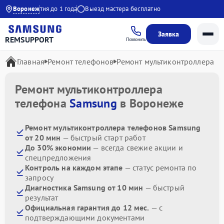
:00
Воронеж
Гарантия до 1 года
Выезд мастера бесплатно
Заявка
REMSUPPORT
Позвонить
Главная
Ремонт телефонов
Ремонт мультиконтроллера
Ремонт мультиконтроллера
телефона
Samsung
в Воронеже
Ремонт мультиконтроллера телефонов Samsung
от 20 мин
— быстрый старт работ
До 30% экономии
— всегда свежие акции и
спецпредложения
Контроль на каждом этапе
— статус ремонта по
запросу
Диагностика Samsung от 10 мин
— быстрый
результат
Официальная гарантия до 12 мес.
— с
подтверждающими документами