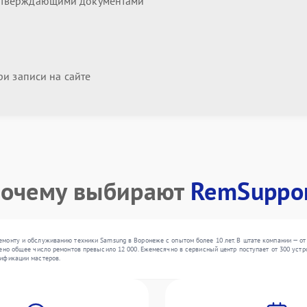
дтверждающими документами
и записи на сайте
очему выбирают
RemSuppo
монту и обслуживанию техники Samsung в Воронеже с опытом более 10 лет. В штате компании — от
ено общее число ремонтов превысило 12 000. Ежемесячно в сервисный центр поступает от 300 устро
ификации мастеров.