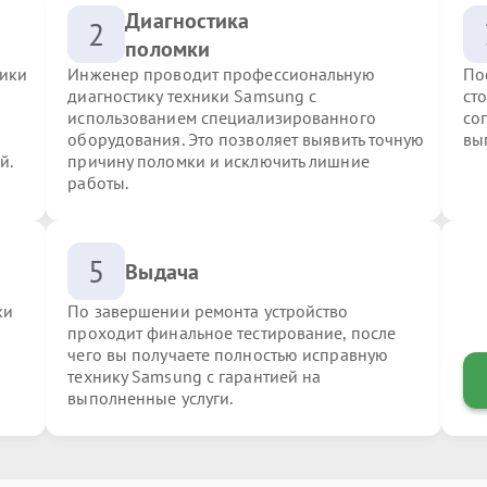
Диагностика
2
поломки
ники
Инженер проводит профессиональную
По
диагностику техники Samsung с
ст
использованием специализированного
со
оборудования. Это позволяет выявить точную
вы
й.
причину поломки и исключить лишние
работы.
5
Выдача
ки
По завершении ремонта устройство
проходит финальное тестирование, после
чего вы получаете полностью исправную
технику Samsung с гарантией на
выполненные услуги.