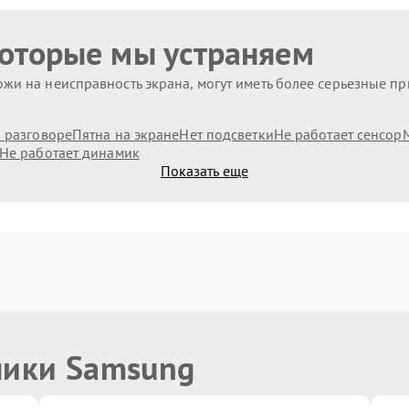
которые мы устраняем
жи на неисправность экрана, могут иметь более серьезные п
и разговоре
Пятна на экране
Нет подсветки
Не работает сенсор
Не работает динамик
Показать еще
ники Samsung