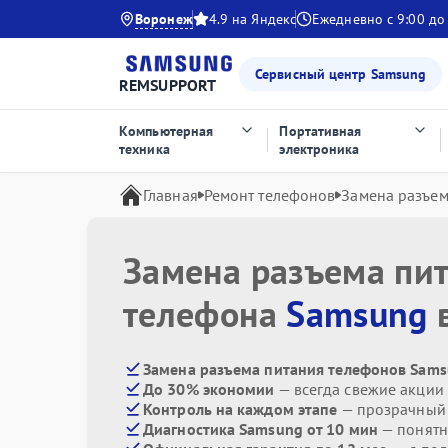
Воронеж
4.9 на Яндекс
Ежедневно с 9:00 до
Сервисный центр Samsung
REMSUPPORT
Компьютерная
Портативная
техника
электроника
Главная
Ремонт телефонов
Замена разъем
Замена разъема пи
телефона
Samsung
в
Замена разъема питания телефонов Sams
До 30% экономии
— всегда свежие акции
Контроль на каждом этапе
— прозрачный
Диагностика Samsung от 10 мин
— понятн