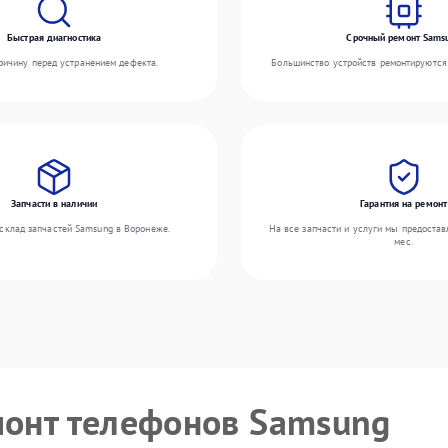
Быстрая диагностика
Срочный ремонт Sams
ичину перед устранением дефекта.
Большинство устройств ремонтируются 
Запчасти в наличии
Гарантия на ремонт
склад запчастей Samsung в Воронеже.
На все запчасти и услуги мы предостав
мес.
монт телефонов Samsung