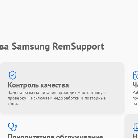
тва Samsung RemSupport
Контроль качества
Ч
Замена разъема питания проходит многоэтапную
Ра
проверку — исключаем недоработки и повторные
пр
сбои.
ра
Приоритетное обслуживание
Н