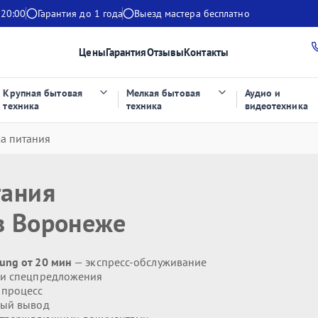
 20:00
Гарантия до 1 года
Выезд мастера бесплатно
Цены
Гарантия
Отзывы
Контакты
Крупная бытовая
Мелкая бытовая
Аудио и
техника
техника
видеотехника
а питания
тания
 Воронеже
ung от 20 мин
— экспресс-обслуживание
 и спецпредложения
 процесс
ый вывод