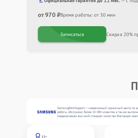
Официальная гарантия до 12 мес.
— с по
от 970 ₽
Время работы: от 30 мин
Записаться
Скидка 20% пр
П
SamsungRemSupport — современный сервисный центр по ре
работы обслужено более 10 000 клиентов, а также выполн
поддерживаем высокий стандарт качества благодаря квал
13+