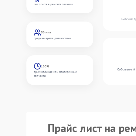
лет опыта в ремонте техники
Выясним пр
30 мин
среднее время диагностики
100%
Собственный 
оригинальные или проверенные
запчасти
Прайс лист на ре