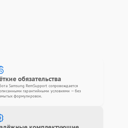
ёткие обязательства
бота Samsung RemSupport сопровождается
описанными гарантийными условиями — без
змытых формулировок.
адёжные комплектующие