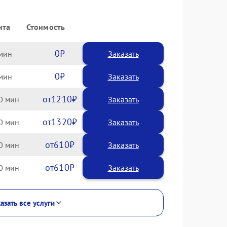
нта
Стоимость
0
Заказать
0
Заказать
1210
0
1320
0
610
0
610
0
азать все услуги