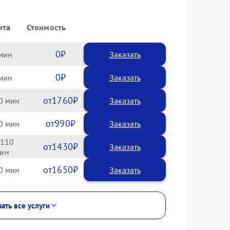
нта
Стоимость
0
Заказать
0
Заказать
1760
0
990
0
110
1430
1650
0
ать все услуги