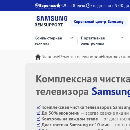
Воронеж
4.9 на Яндекс
Ежедневно с 9:00 до
Сервисный центр Samsung
REMSUPPORT
Компьютерная
Портативная
техника
электроника
Главная
Ремонт телевизоров
Комплексная
Комплексная чистк
телевизора
Samsun
Комплексная чистка телевизоров Samsung
До 30% экономии
— всегда свежие акции
Контроль на каждом этапе
— от диагност
Диагностика Samsung от 10 мин
— понятн