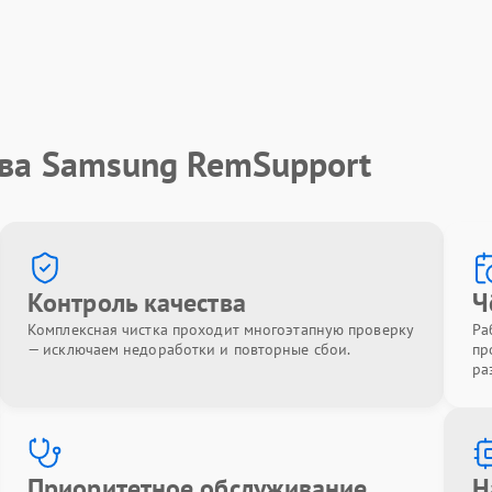
тва Samsung RemSupport
Контроль качества
Ч
Комплексная чистка проходит многоэтапную проверку
Ра
— исключаем недоработки и повторные сбои.
пр
ра
Приоритетное обслуживание
Н