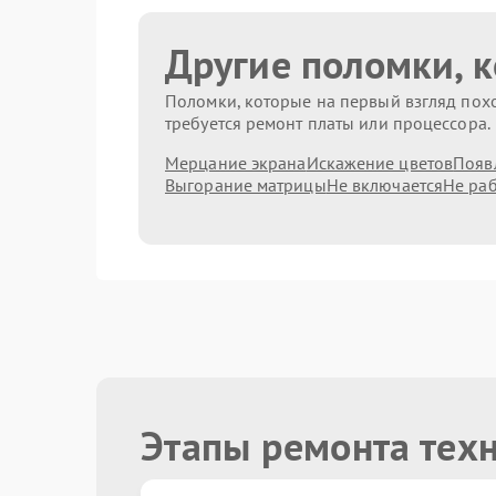
Другие поломки, 
Поломки, которые на первый взгляд похо
требуется ремонт платы или процессора.
Мерцание экрана
Искажение цветов
Появ
Выгорание матрицы
Не включается
Не раб
Этапы ремонта тех