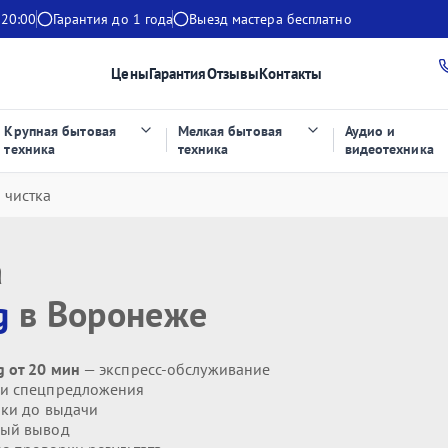
 20:00
Гарантия до 1 года
Выезд мастера бесплатно
Цены
Гарантия
Отзывы
Контакты
Крупная бытовая
Мелкая бытовая
Аудио и
техника
техника
видеотехника
 чистка
а
g
в Воронеже
 от 20 мин
— экспресс-обслуживание
 и спецпредложения
ики до выдачи
ый вывод