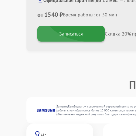
Официальная гарантия до 12 мес.
— любые
от 1540 ₽
Время работы: от 30 мин
Записаться
Скидка 20% пр
П
SamsungRemSupport — современный сервисный центр по ре
работы к нам обратились более 10 000 клиентов, а также 
обеспечиваем надежный результат благодаря квалификац
13+