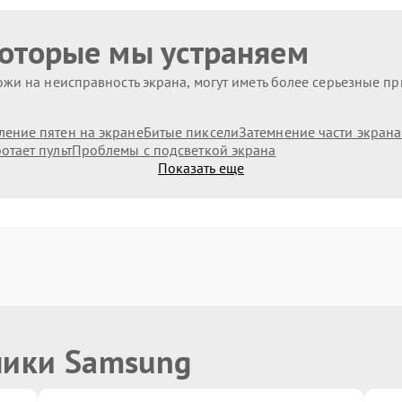
которые мы устраняем
жи на неисправность экрана, могут иметь более серьезные п
ление пятен на экране
Битые пиксели
Затемнение части экрана
отает пульт
Проблемы с подсветкой экрана
Показать еще
ники Samsung