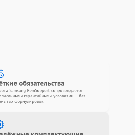
ёткие обязательства
бота Samsung RemSupport сопровождается
описанными гарантийными условиями — без
змытых формулировок.
адёжные комплектующие