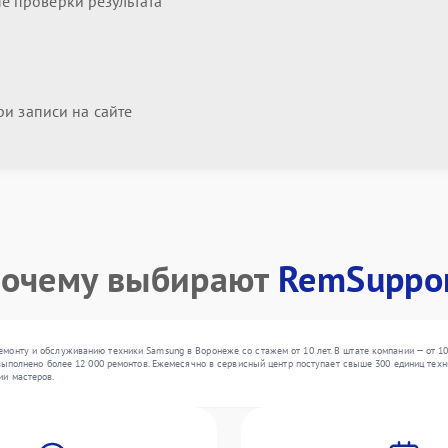
 проверки результата
и записи на сайте
очему выбирают
RemSuppo
монту и обслуживанию техники Samsung в Воронеже со стажем от 10 лет. В штате компании — от 10
выполнено более 12 000 ремонтов. Ежемесячно в сервисный центр поступает свыше 300 единиц техни
ии мастеров.