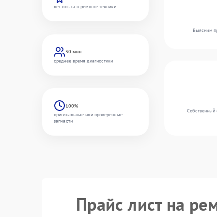
лет опыта в ремонте техники
Выясним пр
30 мин
среднее время диагностики
100%
Собственный 
оригинальные или проверенные
запчасти
Прайс лист на ре