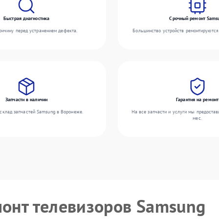
Быстрая диагностика
Срочный ремонт Sams
ичину перед устранением дефекта.
Большинство устройств ремонтируются 
Запчасти в наличии
Гарантия на ремонт
склад запчастей Samsung в Воронеже.
На все запчасти и услуги мы предостав
мес.
монт телевизоров Samsung