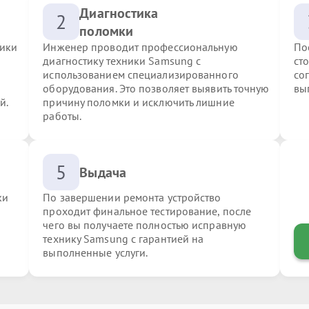
Диагностика
2
поломки
ники
Инженер проводит профессиональную
По
диагностику техники Samsung с
ст
использованием специализированного
со
оборудования. Это позволяет выявить точную
вы
й.
причину поломки и исключить лишние
работы.
5
Выдача
ки
По завершении ремонта устройство
проходит финальное тестирование, после
чего вы получаете полностью исправную
технику Samsung с гарантией на
выполненные услуги.