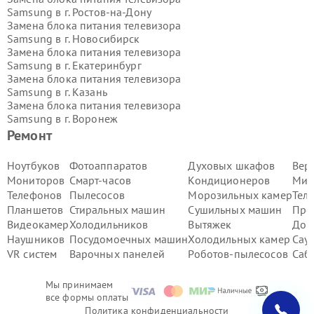
Samsung в г.
Ростов-на-Дону
Замена блока питания телевизора
Samsung в г.
Новосибирск
Замена блока питания телевизора
Samsung в г.
Екатеринбург
Замена блока питания телевизора
Samsung в г.
Казань
Замена блока питания телевизора
Samsung в г.
Воронеж
Замена блока питания телевизора
Ремонт
Samsung в г.
Волгоград
Замена блока питания телевизора
Ноутбуков
Фотоаппаратов
Духовых шкафов
Вер
Samsung в г.
Самара
Мониторов
Смарт-часов
Кондиционеров
Мик
Замена блока питания телевизора
Телефонов
Пылесосов
Морозильных камер
Тел
Samsung в г.
Пермь
Планшетов
Стиральных машин
Сушильных машин
Про
Замена блока питания телевизора
Видеокамер
Холодильников
Вытяжек
Дом
Samsung в г.
Красноярск
Замена блока питания телевизора
Наушников
Посудомоечных машин
Холодильных камер
Сау
Samsung в г.
Ижевск
VR систем
Варочных панелей
Роботов-пылесосов
Саб
Замена блока питания телевизора
Samsung в г.
Челябинск
Мы принимаем
Замена блока питания телевизора
все формы оплаты
Samsung в г.
Тюмень
Политика конфиденциальности