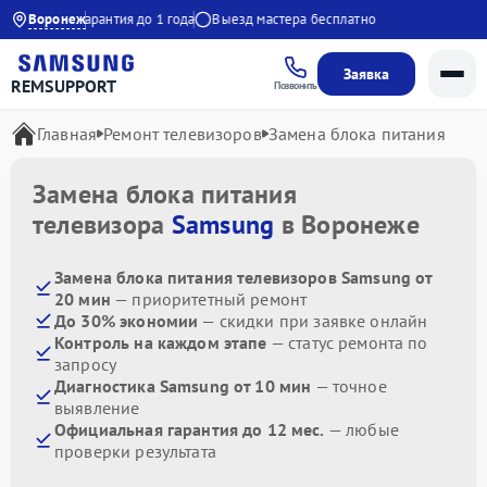
о 20:00
Воронеж
Гарантия до 1 года
Выезд мастера бесплатно
Заявка
REMSUPPORT
Позвонить
Главная
Ремонт телевизоров
Замена блока питания
Замена блока питания
телевизора
Samsung
в Воронеже
Замена блока питания телевизоров Samsung от
20 мин
— приоритетный ремонт
До 30% экономии
— скидки при заявке онлайн
Контроль на каждом этапе
— статус ремонта по
запросу
Диагностика Samsung от 10 мин
— точное
выявление
Официальная гарантия до 12 мес.
— любые
проверки результата