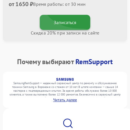
от 1650 ₽
Время работы: от 30 мин
Записаться
Скидка 20% при записи на сайте
Почему выбирают
RemSupport
SamsungRemSupport — надежный сервисный центр по ремонту и обслуживанию
техники Samsung в Воронеже со стажем от 10 лет. В штате компании — свыше 14
мастеров с подтвержденным опытом. За время работы обслужено более 10 000
клиентов, а также выполнено более 12 000 ремонтов. Ежемесячно в сервисный центр
поступает более 300 устройств, включая , , . Мы беремся за задачи любой сложности
Читать далее
и предлагаем стабильный уровень сервиса благодаря опыту команды.