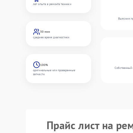
лет опыта в ремонте техники
Выясним пр
30 мин
среднее время диагностики
100%
Собственный 
оригинальные или проверенные
запчасти
Прайс лист на ре