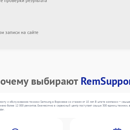
 проверки результата
и записи на сайте
очему выбирают
RemSuppo
онту и обслуживанию техники Samsung в Воронеже со стажем от 10 лет. В штате компании — свыш
нено более 12 000 ремонтов. Ежемесячно в сервисный центр поступает свыше 300 единиц техники, в
нды.