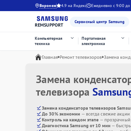
Воронеж
4.9 на Яндекс
Ежедневно с 9:00 до
Сервисный центр Samsung
REMSUPPORT
Компьютерная
Портативная
техника
электроника
Главная
Ремонт телевизоров
Замена конд
Замена конденсато
телевизора
Samsun
Замена конденсатора телевизоров Samsu
До 30% экономии
— всегда свежие акции
Контроль на каждом этапе
— прозрачный
Диагностика Samsung от 10 мин
— быстры