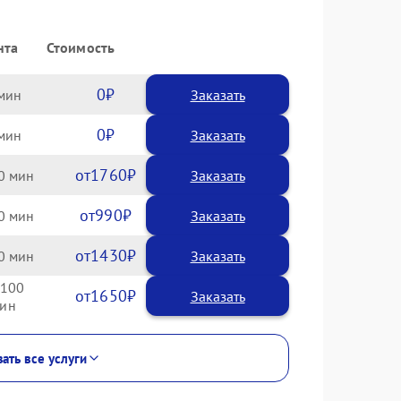
нта
Стоимость
0
Заказать
0
Заказать
1760
0
990
0
1430
0
100
1650
ать все услуги