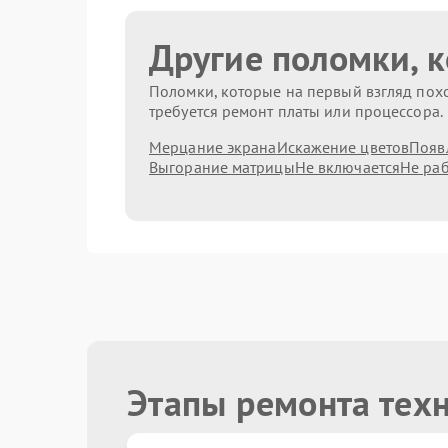
Другие поломки, 
Поломки, которые на первый взгляд похо
требуется ремонт платы или процессора.
Мерцание экрана
Искажение цветов
Появ
Выгорание матрицы
Не включается
Не раб
Этапы ремонта тех