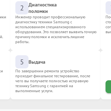
Диагностика
2
поломки
ники
Инженер проводит профессиональную
По
диагностику техники Samsung с
ст
использованием специализированного
со
оборудования. Это позволяет выявить точную
вы
й.
причину поломки и исключить лишние
работы.
5
Выдача
ки
По завершении ремонта устройство
проходит финальное тестирование, после
чего вы получаете полностью исправную
технику Samsung с гарантией на
выполненные услуги.