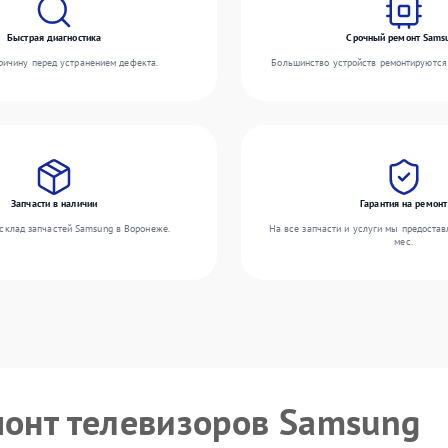
Быстрая диагностика
Срочный ремонт Sams
ичину перед устранением дефекта.
Большинство устройств ремонтируются 
Запчасти в наличии
Гарантия на ремонт
склад запчастей Samsung в Воронеже.
На все запчасти и услуги мы предостав
мес.
монт телевизоров Samsung