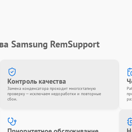
тва Samsung RemSupport
Контроль качества
Ч
Замена конденсатора проходит многоэтапную
Ра
проверку — исключаем недоработки и повторные
пр
сбои.
ра
Приоритетное обслуживание
Н