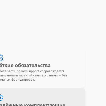
ёткие обязательства
бота Samsung RemSupport сопровождается
описанными гарантийными условиями — без
змытых формулировок.
адёжные комплектующие