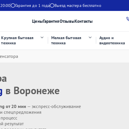
 20:00
Гарантия до 1 года
Выезд мастера бесплатно
Цены
Гарантия
Отзывы
Контакты
Крупная бытовая
Мелкая бытовая
Аудио и
техника
техника
видеотехника
енсатора
ра
g
в Воронеже
ng от 20 мин
— экспресс-обслуживание
 и спецпредложения
 процесс
й результат