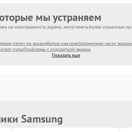
которые мы устраняем
жи на неисправность экрана, могут иметь более серьезные п
ление пятен на экране
Битые пиксели
Затемнение части экрана
отает пульт
Проблемы с подсветкой экрана
Показать еще
ники Samsung