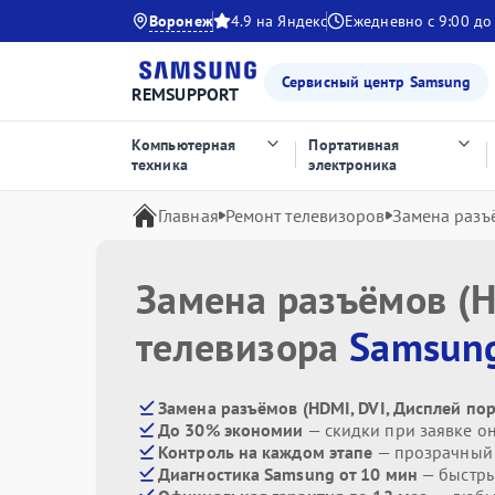
Воронеж
4.9 на Яндекс
Ежедневно с 9:00 до
Сервисный центр Samsung
REMSUPPORT
Компьютерная
Портативная
техника
электроника
Главная
Ремонт телевизоров
Замена разъё
Замена разъёмов (H
телевизора
Samsun
Замена разъёмов (HDMI, DVI, Дисплей по
До 30% экономии
— скидки при заявке о
Контроль на каждом этапе
— прозрачный
Диагностика Samsung от 10 мин
— быстры