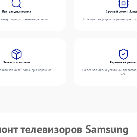
Быстрая диагностика
Срочный ремонт Sams
ичину перед устранением дефекта.
Большинство устройств ремонтируются 
Запчасти в наличии
Гарантия на ремонт
склад запчастей Samsung в Воронеже.
На все запчасти и услуги мы предостав
мес.
монт телевизоров Samsung