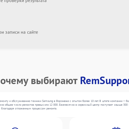
 проверки результата
и записи на сайте
очему выбирают
RemSuppo
монту и обслуживанию техники Samsung в Воронеже с опытом более 10 лет. В штате компании — бо
ено общее число ремонтов превысило 12 000. Ежемесячно в сервисный центр поступает свыше 300 ед
я благодаря отлаженным процессам ремонта.