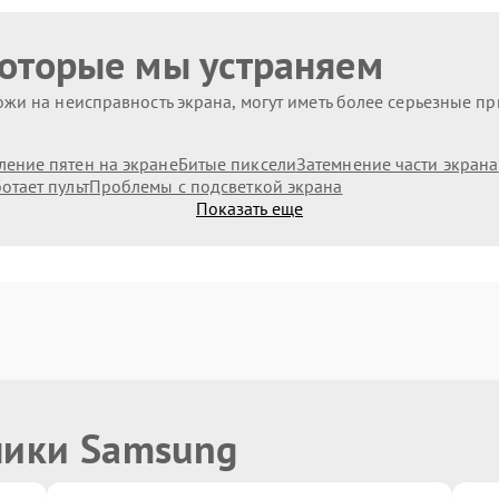
которые мы устраняем
жи на неисправность экрана, могут иметь более серьезные п
ление пятен на экране
Битые пиксели
Затемнение части экрана
отает пульт
Проблемы с подсветкой экрана
Показать еще
ники Samsung