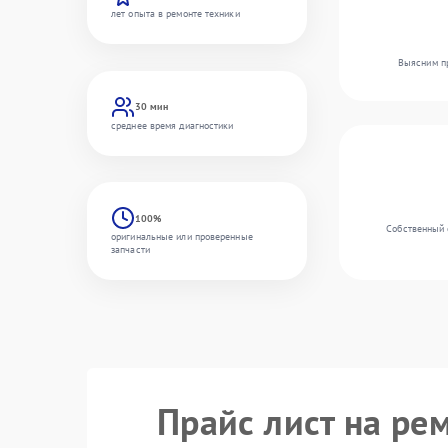
лет опыта в ремонте техники
Выясним пр
30 мин
среднее время диагностики
100%
Собственный 
оригинальные или проверенные
запчасти
Прайс лист на ре