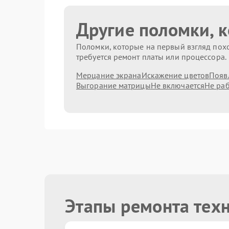
Другие поломки, 
Поломки, которые на первый взгляд похо
требуется ремонт платы или процессора.
Мерцание экрана
Искажение цветов
Появ
Выгорание матрицы
Не включается
Не раб
Этапы ремонта тех