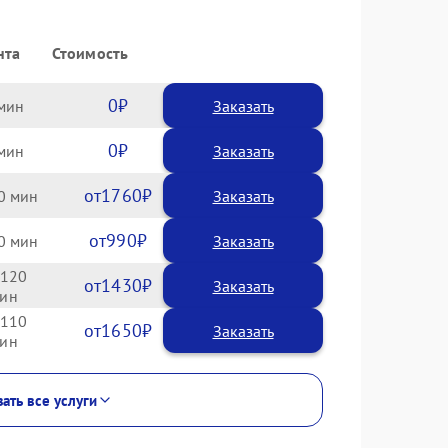
нта
Стоимость
0
Заказать
0
Заказать
1760
0
990
0
120
1430
110
1650
ать все услуги