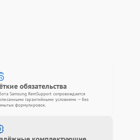
ёткие обязательства
бота Samsung RemSupport сопровождается
описанными гарантийными условиями — без
змытых формулировок.
адёжные комплектующие