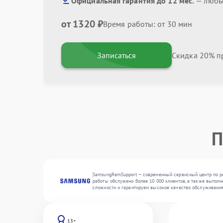
Официальная гарантия до 12 мес.
— любые
от 1320 ₽
Время работы: от 30 мин
Записаться
Скидка 20% пр
П
SamsungRemSupport — современный сервисный центр по ре
работы обслужено более 10 000 клиентов, а также выполн
сложности и гарантируем высокое качество обслуживани
13+