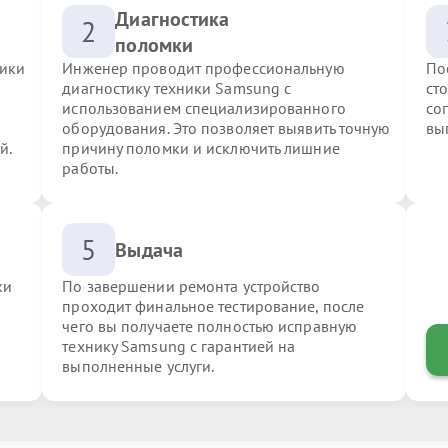
Диагностика
2
поломки
ники
Инженер проводит профессиональную
По
диагностику техники Samsung с
ст
использованием специализированного
со
оборудования. Это позволяет выявить точную
вы
й.
причину поломки и исключить лишние
работы.
5
Выдача
ки
По завершении ремонта устройство
проходит финальное тестирование, после
чего вы получаете полностью исправную
технику Samsung с гарантией на
выполненные услуги.