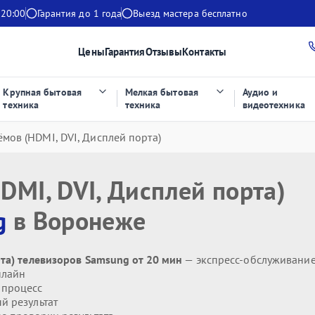
 20:00
Гарантия до 1 года
Выезд мастера бесплатно
Цены
Гарантия
Отзывы
Контакты
Крупная бытовая
Мелкая бытовая
Аудио и
техника
техника
видеотехника
мов (HDMI, DVI, Дисплей порта)
DMI, DVI, Дисплей порта)
g
в Воронеже
рта) телевизоров Samsung от 20 мин
— экспресс-обслуживани
нлайн
 процесс
й результат