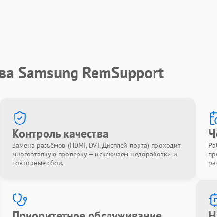
тва Samsung RemSupport
Контроль качества
Ч
Замена разъёмов (HDMI, DVI, Дисплей порта) проходит
Ра
многоэтапную проверку — исключаем недоработки и
пр
повторные сбои.
ра
Приоритетное обслуживание
Н