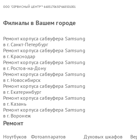
ООО "СЕРВИСНЫЙ ЦЕНТР"* 6685170650*668501001
Филиалы в Вашем городе
Ремонт корпуса сабвуфера Samsung
в г.
Санкт-Петербург
Ремонт корпуса сабвуфера Samsung
в г.
Краснодар
Ремонт корпуса сабвуфера Samsung
в г.
Ростов-на-Дону
Ремонт корпуса сабвуфера Samsung
в г.
Новосибирск
Ремонт корпуса сабвуфера Samsung
в г.
Екатеринбург
Ремонт корпуса сабвуфера Samsung
в г.
Казань
Ремонт корпуса сабвуфера Samsung
в г.
Воронеж
Ремонт корпуса сабвуфера Samsung
Ремонт
в г.
Волгоград
Ремонт корпуса сабвуфера Samsung
Ноутбуков
Фотоаппаратов
Духовых шкафов
Вер
в г.
Самара