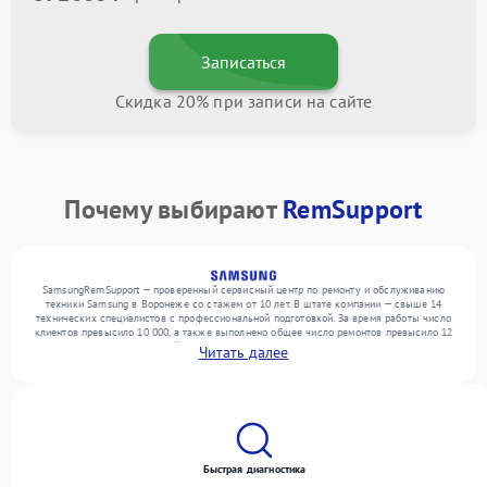
Записаться
Скидка 20% при записи на сайте
Почему выбирают
RemSupport
SamsungRemSupport — проверенный сервисный центр по ремонту и обслуживанию
техники Samsung в Воронеже со стажем от 10 лет. В штате компании — свыше 14
технических специалистов с профессиональной подготовкой. За время работы число
клиентов превысило 10 000, а также выполнено общее число ремонтов превысило 12
000. Ежемесячно в сервисный центр поступает свыше 300 единиц техники, включая , ,
Читать далее
. Мы выполняем ремонт различного уровня сложности и гарантируем высокое
качество обслуживания благодаря отлаженным процессам ремонта.
Быстрая диагностика