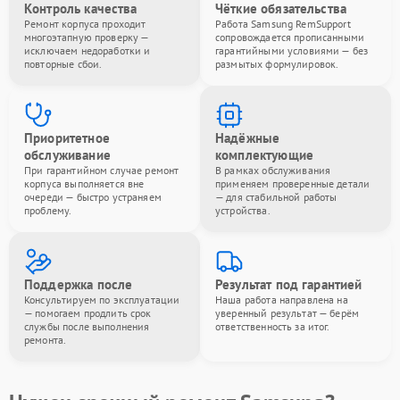
Контроль качества
Чёткие обязательства
Ремонт корпуса проходит
Работа Samsung RemSupport
многоэтапную проверку —
сопровождается прописанными
исключаем недоработки и
гарантийными условиями — без
повторные сбои.
размытых формулировок.
Приоритетное
Надёжные
обслуживание
комплектующие
При гарантийном случае ремонт
В рамках обслуживания
корпуса выполняется вне
применяем проверенные детали
очереди — быстро устраняем
— для стабильной работы
проблему.
устройства.
Поддержка после
Результат под гарантией
Консультируем по эксплуатации
Наша работа направлена на
— помогаем продлить срок
уверенный результат — берём
службы после выполнения
ответственность за итог.
ремонта.