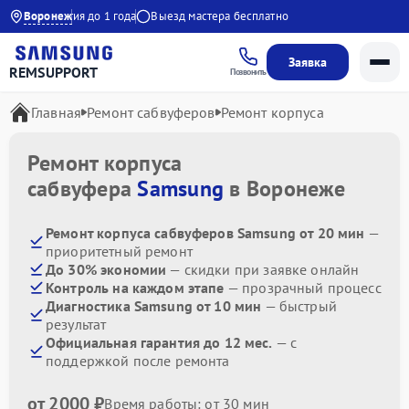
00
Воронеж
Гарантия до 1 года
Выезд мастера бесплатно
Заявка
REMSUPPORT
Позвонить
Главная
Ремонт сабвуферов
Ремонт корпуса
Ремонт корпуса
сабвуфера
Samsung
в Воронеже
Ремонт корпуса сабвуферов Samsung от 20 мин
—
приоритетный ремонт
До 30% экономии
— скидки при заявке онлайн
Контроль на каждом этапе
— прозрачный процесс
Диагностика Samsung от 10 мин
— быстрый
результат
Официальная гарантия до 12 мес.
— с
поддержкой после ремонта
от 2000 ₽
Время работы: от 30 мин