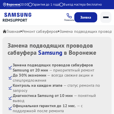
 с 9:00 до 20:00
Воронеж
Гарантия до 1 года
Выезд мастера бесплатно
Заявка
REMSUPPORT
Позвонить
Главная
Ремонт сабвуферов
Замена подводящих провод
Замена подводящих проводов
сабвуфера
Samsung
в Воронеже
Замена подводящих проводов сабвуферов
Samsung от 20 мин
— приоритетный ремонт
До 30% экономии
— всегда свежие акции и
спецпредложения
Контроль на каждом этапе
— статус ремонта по
запросу
Диагностика Samsung от 10 мин
— понятный
вывод
Официальная гарантия до 12 мес.
— с
поддержкой после ремонта