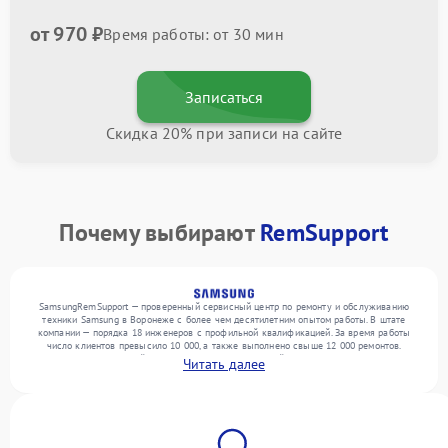
от 970 ₽
Время работы: от 30 мин
Записаться
Скидка 20% при записи на сайте
Почему выбирают
RemSupport
SamsungRemSupport — проверенный сервисный центр по ремонту и обслуживанию
техники Samsung в Воронеже с более чем десятилетним опытом работы. В штате
компании — порядка 18 инженеров с профильной квалификацией. За время работы
число клиентов превысило 10 000, а также выполнено свыше 12 000 ремонтов.
Ежемесячно в сервисный центр поступает от 300 устройств, включая , , . Мы работаем
Читать далее
с широким спектром неисправностей и гарантируем высокое качество обслуживания
благодаря опыту команды.