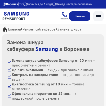
 9:00 до 20:00
Воронеж
Гарантия до 1 года
Выезд мастера бесплатно
Заявка
REMSUPPORT
Позвонить
Главная
Ремонт сабвуферов
Замена шнура
Замена шнура
сабвуфера
Samsung
в Воронеже
Замена шнура сабвуферов Samsung от 20 мин
—
приоритетный ремонт
До 30% экономии
— скидки при заявке онлайн
Контроль на каждом этапе
— от диагностики до
выдачи
Диагностика Samsung от 10 мин
— точное
выявление
Официальная гарантия до 12 мес.
— с
поддержкой после ремонта