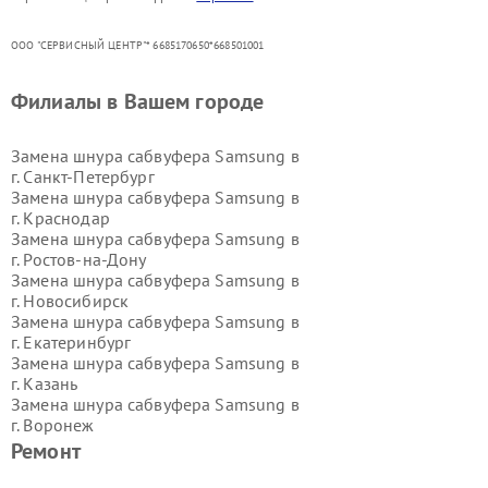
ООО "СЕРВИСНЫЙ ЦЕНТР"* 6685170650*668501001
Филиалы в Вашем городе
Замена шнура сабвуфера Samsung в
г.
Санкт-Петербург
Замена шнура сабвуфера Samsung в
г.
Краснодар
Замена шнура сабвуфера Samsung в
г.
Ростов-на-Дону
Замена шнура сабвуфера Samsung в
г.
Новосибирск
Замена шнура сабвуфера Samsung в
г.
Екатеринбург
Замена шнура сабвуфера Samsung в
г.
Казань
Замена шнура сабвуфера Samsung в
г.
Воронеж
Замена шнура сабвуфера Samsung в
Ремонт
г.
Волгоград
Замена шнура сабвуфера Samsung в