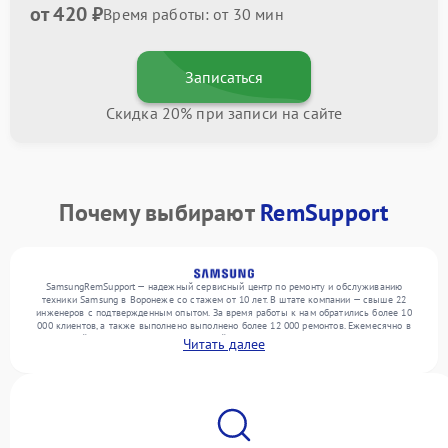
от 420 ₽
Время работы: от 30 мин
Записаться
Скидка 20% при записи на сайте
Почему выбирают
RemSupport
SamsungRemSupport — надежный сервисный центр по ремонту и обслуживанию
техники Samsung в Воронеже со стажем от 10 лет. В штате компании — свыше 22
инженеров с подтвержденным опытом. За время работы к нам обратились более 10
000 клиентов, а также выполнено выполнено более 12 000 ремонтов. Ежемесячно в
сервисный центр поступает от 300 устройств, включая , , . Мы работаем с широким
Читать далее
спектром неисправностей и предлагаем стабильный уровень сервиса благодаря
использованию современного оборудования.