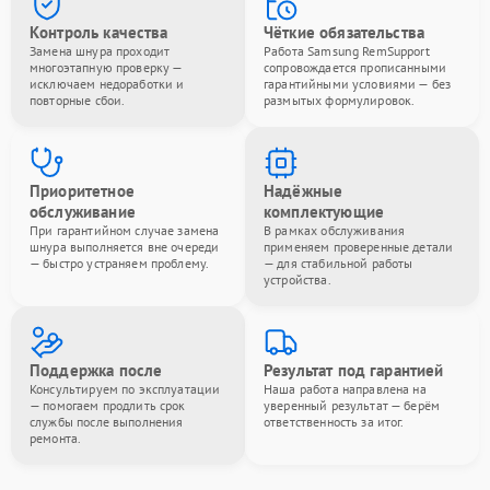
Контроль качества
Чёткие обязательства
Замена шнура проходит
Работа Samsung RemSupport
многоэтапную проверку —
сопровождается прописанными
исключаем недоработки и
гарантийными условиями — без
повторные сбои.
размытых формулировок.
Приоритетное
Надёжные
обслуживание
комплектующие
При гарантийном случае замена
В рамках обслуживания
шнура выполняется вне очереди
применяем проверенные детали
— быстро устраняем проблему.
— для стабильной работы
устройства.
Поддержка после
Результат под гарантией
Консультируем по эксплуатации
Наша работа направлена на
— помогаем продлить срок
уверенный результат — берём
службы после выполнения
ответственность за итог.
ремонта.