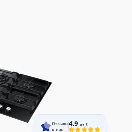
4.9
Отзывы
из 5
о нас