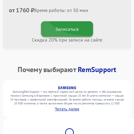
от 1760 ₽
Время работы: от 30 мин
Записаться
Скидка 20% при записи на сайте
Почему выбирают
RemSupport
SamsungRemSupport — экспертный сервисный центр по ремонту и обслуживанию
техники Samsung в Воронеже с практикой свыше 10 лет. В штате компании — свыше
14 мастеров с профильной квалификацией. За время работы помощь оказана свыше
10 000 клиентов, а также выполнено общее число ремонтов превысило 12 000.
Ежемесячно в сервисный центр поступает более 300 устройств, включая , , . Мы
Читать далее
выполняем ремонт различного уровня сложности и предлагаем стабильный уровень
сервиса благодаря опыту команды.