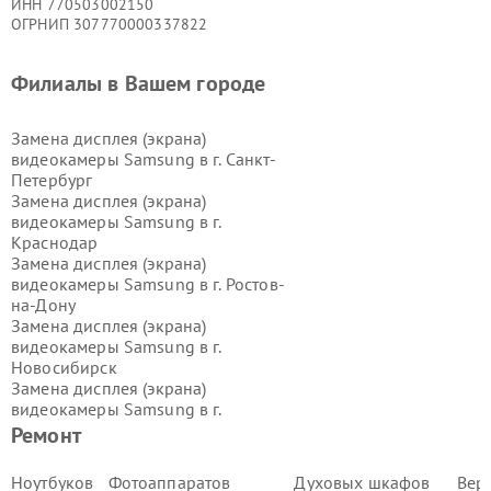
ИНН 770503002150
ОГРНИП 307770000337822
Филиалы в Вашем городе
Замена дисплея (экрана)
видеокамеры Samsung в г.
Санкт-
Петербург
Замена дисплея (экрана)
видеокамеры Samsung в г.
Краснодар
Замена дисплея (экрана)
видеокамеры Samsung в г.
Ростов-
на-Дону
Замена дисплея (экрана)
видеокамеры Samsung в г.
Новосибирск
Замена дисплея (экрана)
видеокамеры Samsung в г.
Екатеринбург
Ремонт
Замена дисплея (экрана)
видеокамеры Samsung в г.
Казань
Ноутбуков
Фотоаппаратов
Духовых шкафов
Вер