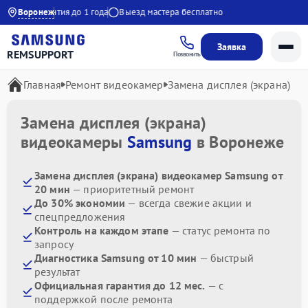
0:00
Воронеж
Гарантия до 1 года
Выезд мастера бесплатно
Заявка
REMSUPPORT
Позвонить
Главная
Ремонт видеокамер
Замена дисплея (экрана)
Замена дисплея (экрана)
видеокамеры
Samsung
в Воронеже
Замена дисплея (экрана) видеокамер Samsung от
20 мин
— приоритетный ремонт
До 30% экономии
— всегда свежие акции и
спецпредложения
Контроль на каждом этапе
— статус ремонта по
запросу
Диагностика Samsung от 10 мин
— быстрый
результат
Официальная гарантия до 12 мес.
— с
поддержкой после ремонта