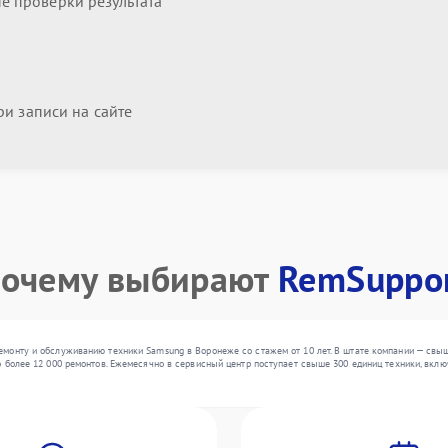
 проверки результата
и записи на сайте
очему выбирают
RemSuppo
монту и обслуживанию техники Samsung в Воронеже со стажем от 10 лет. В штате компании — свы
 более 12 000 ремонтов. Ежемесячно в сервисный центр поступает свыше 300 единиц техники, включ