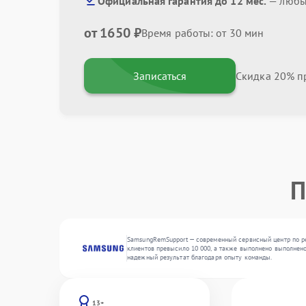
Официальная гарантия до 12 мес.
— любые
от 1650 ₽
Время работы: от 30 мин
Записаться
Скидка 20% пр
П
SamsungRemSupport — современный сервисный центр по ре
клиентов превысило 10 000, а также выполнено выполнено
надежный результат благодаря опыту команды.
13+