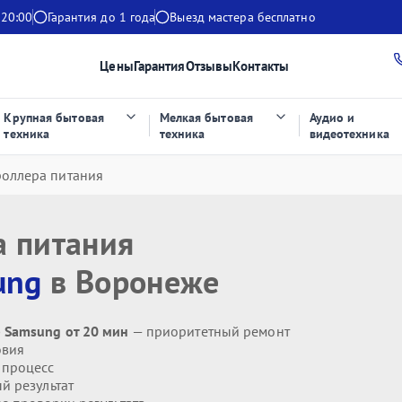
 20:00
Гарантия до 1 года
Выезд мастера бесплатно
Цены
Гарантия
Отзывы
Контакты
Крупная бытовая
Мелкая бытовая
Аудио и
техника
техника
видеотехника
роллера питания
а питания
ung
в Воронеже
 Samsung от 20 мин
— приоритетный ремонт
овия
 процесс
й результат