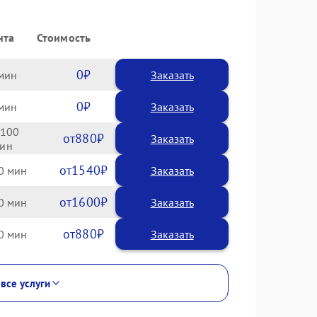
нта
Стоимость
0
Заказать
0
Заказать
100
880
1540
0
1600
0
880
0
 все услуги