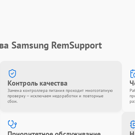
тва Samsung RemSupport
Контроль качества
Ч
Замена контроллера питания проходит многоэтапную
Ра
проверку — исключаем недоработки и повторные
пр
сбои.
ра
Приоритетное обслуживание
Н