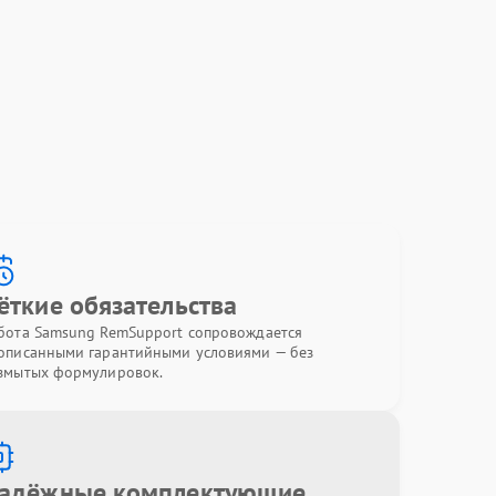
ёткие обязательства
бота Samsung RemSupport сопровождается
описанными гарантийными условиями — без
змытых формулировок.
адёжные комплектующие