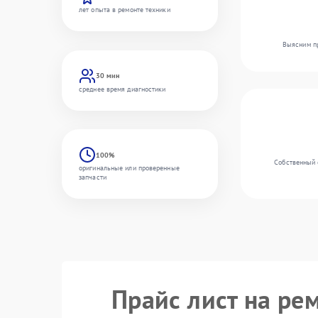
лет опыта в ремонте техники
Выясним пр
30 мин
среднее время диагностики
100%
Собственный 
оригинальные или проверенные
запчасти
Прайс лист на ре