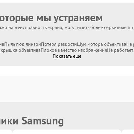
которые мы устраняем
жи на неисправность экрана, могут иметь более серьезные п
ив
Пыль под линзой
Потеря резкости
Шум мотора объектива
Не 
 крышка объектива
Плохое качество изображения
Не работает
Показать еще
ники Samsung