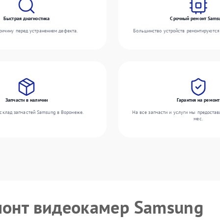
Быстрая диагностика
Срочный ремонт Sams
ичину перед устранением дефекта.
Большинство устройств ремонтируются 
Запчасти в наличии
Гарантия на ремонт
склад запчастей Samsung в Воронеже.
На все запчасти и услуги мы предостав
мес.
монт видеокамер Samsung