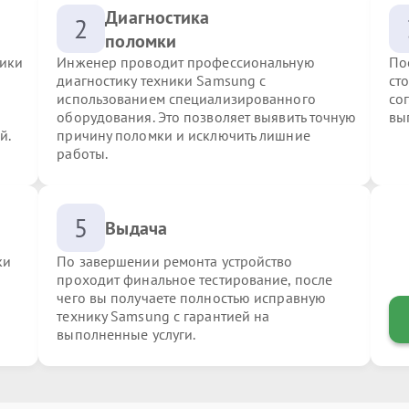
Диагностика
2
поломки
ники
Инженер проводит профессиональную
По
диагностику техники Samsung с
ст
использованием специализированного
со
оборудования. Это позволяет выявить точную
вы
й.
причину поломки и исключить лишние
работы.
5
Выдача
ки
По завершении ремонта устройство
проходит финальное тестирование, после
чего вы получаете полностью исправную
технику Samsung с гарантией на
выполненные услуги.