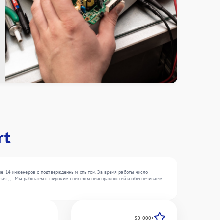
rt
ше 14 инженеров с подтвержденным опытом. За время работы число
ая , , . Мы работаем с широким спектром неисправностей и обеспечиваем
50 000+