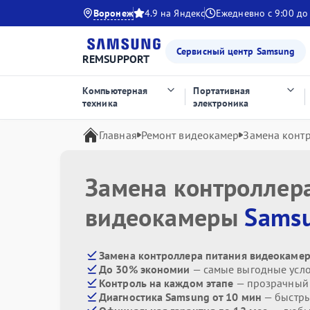
Воронеж
4.9 на Яндекс
Ежедневно с 9:00 до
Сервисный центр Samsung
REMSUPPORT
Компьютерная
Портативная
техника
электроника
Главная
Ремонт видеокамер
Замена конт
Замена контроллер
видеокамеры
Sams
Замена контроллера питания видеокамер
До 30% экономии
— самые выгодные усл
Контроль на каждом этапе
— прозрачный
Диагностика Samsung от 10 мин
— быстры