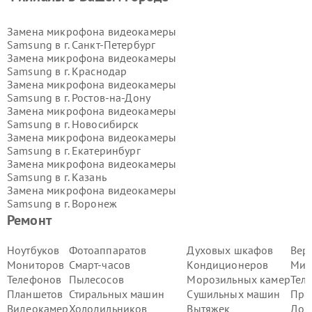
Замена микрофона видеокамеры
Samsung в г.
Санкт-Петербург
Замена микрофона видеокамеры
Samsung в г.
Краснодар
Замена микрофона видеокамеры
Samsung в г.
Ростов-на-Дону
Замена микрофона видеокамеры
Samsung в г.
Новосибирск
Замена микрофона видеокамеры
Samsung в г.
Екатеринбург
Замена микрофона видеокамеры
Samsung в г.
Казань
Замена микрофона видеокамеры
Samsung в г.
Воронеж
Замена микрофона видеокамеры
Ремонт
Samsung в г.
Волгоград
Замена микрофона видеокамеры
Ноутбуков
Фотоаппаратов
Духовых шкафов
Вер
Samsung в г.
Самара
Мониторов
Смарт-часов
Кондиционеров
Мик
Замена микрофона видеокамеры
Телефонов
Пылесосов
Морозильных камер
Тел
Samsung в г.
Пермь
Планшетов
Стиральных машин
Сушильных машин
Про
Замена микрофона видеокамеры
Видеокамер
Холодильников
Вытяжек
Дом
Samsung в г.
Красноярск