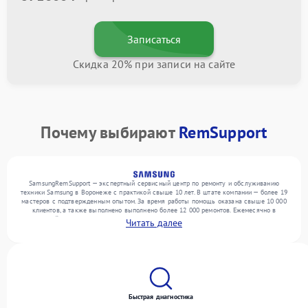
Записаться
Скидка 20% при записи на сайте
Почему выбирают
RemSupport
SamsungRemSupport — экспертный сервисный центр по ремонту и обслуживанию
техники Samsung в Воронеже с практикой свыше 10 лет. В штате компании — более 19
мастеров с подтвержденным опытом. За время работы помощь оказана свыше 10 000
клиентов, а также выполнено выполнено более 12 000 ремонтов. Ежемесячно в
сервисный центр поступает свыше 300 единиц техники, включая , , . Мы беремся за
Читать далее
задачи любой сложности и обеспечиваем надежный результат благодаря отлаженным
процессам ремонта.
Быстрая диагностика