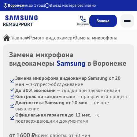
00
Гарантия до 1 года
Воронеж
Выезд мастера бесплатно
Заявка
REMSUPPORT
Позвонить
Главная
Ремонт видеокамер
Замена микрофона
Замена микрофона
видеокамеры
Samsung
в Воронеже
Замена микрофона видеокамер Samsung от 20
мин
— экспресс-обслуживание
До 30% экономии
— скидки при заявке онлайн
Контроль на каждом этапе
— прозрачный процесс
Диагностика Samsung от 10 мин
— точное
выявление
Официальная гарантия до 12 мес.
— с
подтверждающими документами
от 1600 ₽
Время работы: от 30 мин