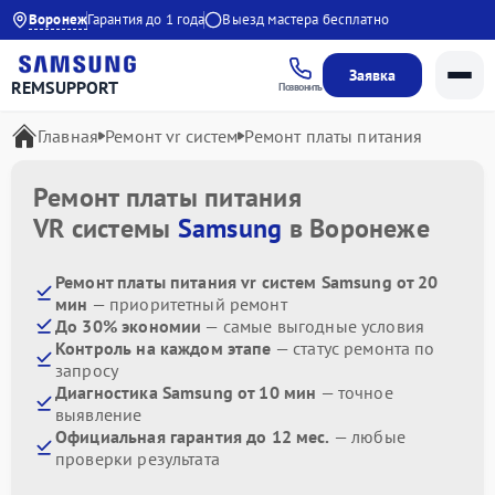
до 20:00
Воронеж
Гарантия до 1 года
Выезд мастера бесплатно
Заявка
REMSUPPORT
Позвонить
Главная
Ремонт vr систем
Ремонт платы питания
Ремонт платы питания
VR системы
Samsung
в Воронеже
Ремонт платы питания vr систем Samsung от 20
мин
— приоритетный ремонт
До 30% экономии
— самые выгодные условия
Контроль на каждом этапе
— статус ремонта по
запросу
Диагностика Samsung от 10 мин
— точное
выявление
Официальная гарантия до 12 мес.
— любые
проверки результата