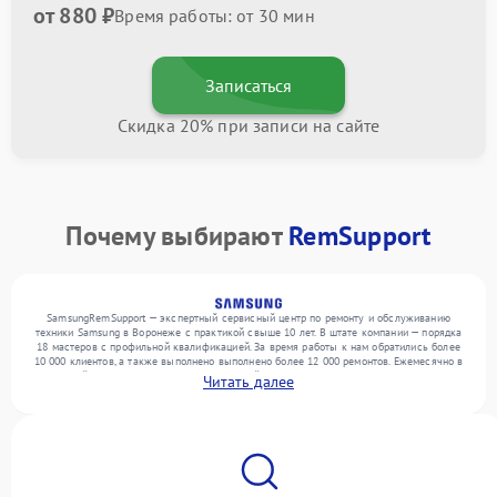
от 880 ₽
Время работы: от 30 мин
Записаться
Скидка 20% при записи на сайте
Почему выбирают
RemSupport
SamsungRemSupport — экспертный сервисный центр по ремонту и обслуживанию
техники Samsung в Воронеже с практикой свыше 10 лет. В штате компании — порядка
18 мастеров с профильной квалификацией. За время работы к нам обратились более
10 000 клиентов, а также выполнено выполнено более 12 000 ремонтов. Ежемесячно в
сервисный центр поступает более 300 устройств, включая , , . Мы работаем с широким
Читать далее
спектром неисправностей и поддерживаем высокий стандарт качества благодаря
отлаженным процессам ремонта.