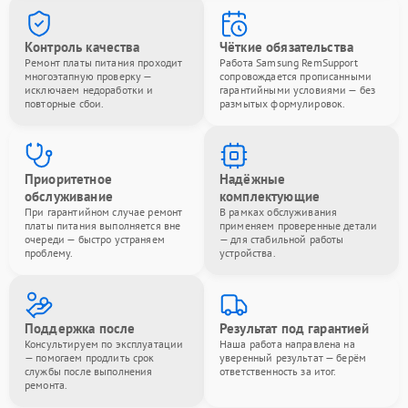
Контроль качества
Чёткие обязательства
Ремонт платы питания проходит
Работа Samsung RemSupport
многоэтапную проверку —
сопровождается прописанными
исключаем недоработки и
гарантийными условиями — без
повторные сбои.
размытых формулировок.
Приоритетное
Надёжные
обслуживание
комплектующие
При гарантийном случае ремонт
В рамках обслуживания
платы питания выполняется вне
применяем проверенные детали
очереди — быстро устраняем
— для стабильной работы
проблему.
устройства.
Поддержка после
Результат под гарантией
Консультируем по эксплуатации
Наша работа направлена на
— помогаем продлить срок
уверенный результат — берём
службы после выполнения
ответственность за итог.
ремонта.